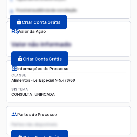
Possível audiência de conciliação
2.
Criar Conta Grátis
R$
Valor da Ação
Valor não informado
Criar Conta Grátis
Informações do Processo
CLASSE
Alimentos - Lei Especial Nº 5.478/68
SISTEMA
CONSULTA_UNIFICADA
Partes do Processo
Partes não disponíveis