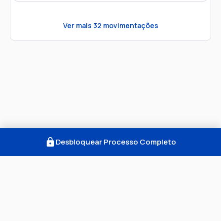
Ver mais
32
movimentações
Desbloquear Processo Completo
Como Funciona
FAQ
Notícias
Termos
Privacidade