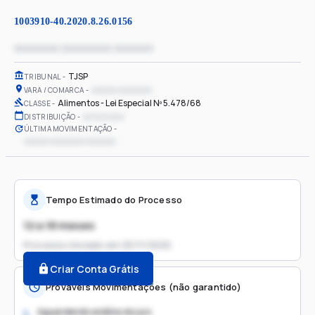
1003910-40.2020.8.26.0156
xxxxxxxx xxxxxxxxx xxxxxxx
TJSP
TRIBUNAL
xxxxxx xxxxxxxx
VARA / COMARCA
Alimentos - Lei Especial Nº 5.478/68
CLASSE
xx/xx/xxxx
DISTRIBUIÇÃO
ÚLTIMA MOVIMENTAÇÃO
xxxxxx xxxxxxxx xxxxxxx
Tempo Estimado do Processo
12 a 18 meses
Processo iniciado em
25/11/2020
Criar Conta Grátis
Prováveis Movimentações (não garantido)
Aguardando análise do juiz
1.