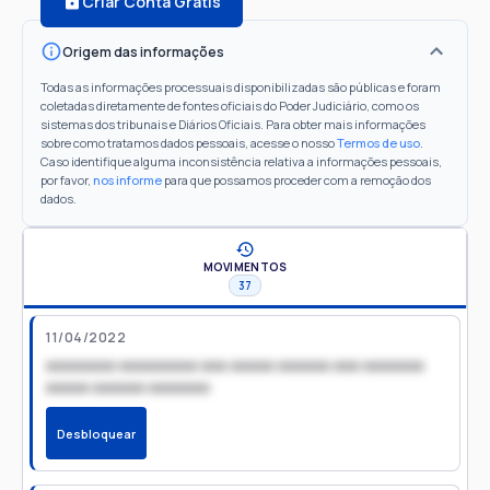
Criar Conta Grátis
Origem das informações
Todas as informações processuais disponibilizadas são públicas e foram
coletadas diretamente de fontes oficiais do Poder Judiciário, como os
sistemas dos tribunais e Diários Oficiais. Para obter mais informações
sobre como tratamos dados pessoais, acesse o nosso
Termos de uso
.
Caso identifique alguma inconsistência relativa a informações pessoais,
por favor,
nos informe
para que possamos proceder com a remoção dos
dados.
MOVIMENTOS
37
11/04/2022
xxxxxxxx xxxxxxxxx xxx xxxxx xxxxxx xxx xxxxxxx
xxxxx xxxxxx xxxxxxx
Desbloquear