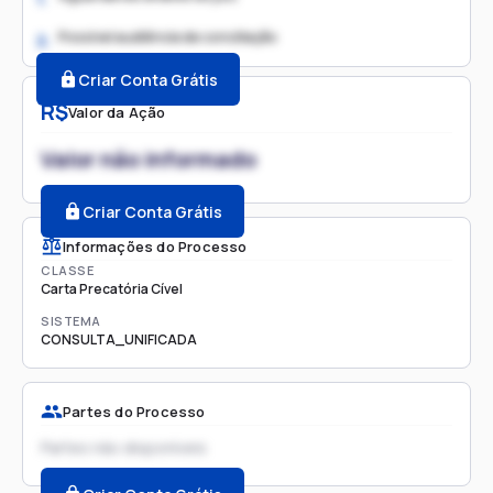
Possível audiência de conciliação
2.
Criar Conta Grátis
R$
Valor da Ação
Valor não informado
Criar Conta Grátis
Informações do Processo
CLASSE
Carta Precatória Cível
SISTEMA
CONSULTA_UNIFICADA
Partes do Processo
Partes não disponíveis