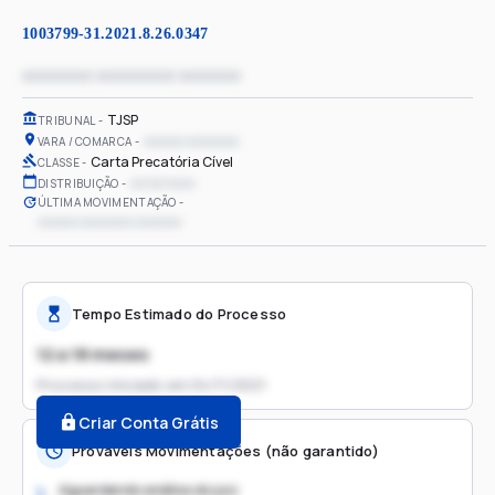
1003799-31.2021.8.26.0347
xxxxxxxx xxxxxxxxx xxxxxxx
TJSP
TRIBUNAL
xxxxxx xxxxxxxx
VARA / COMARCA
Carta Precatória Cível
CLASSE
xx/xx/xxxx
DISTRIBUIÇÃO
ÚLTIMA MOVIMENTAÇÃO
xxxxxx xxxxxxxx xxxxxxx
Tempo Estimado do Processo
12 a 18 meses
Processo iniciado em
04/11/2021
Criar Conta Grátis
Prováveis Movimentações (não garantido)
Aguardando análise do juiz
1.