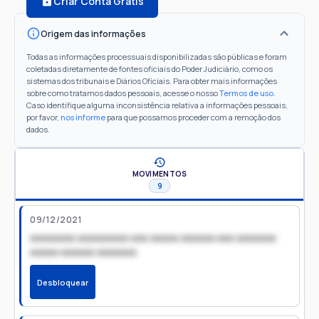
Criar Conta Grátis
Origem das informações
Todas as informações processuais disponibilizadas são públicas e foram
coletadas diretamente de fontes oficiais do Poder Judiciário, como os
sistemas dos tribunais e Diários Oficiais. Para obter mais informações
sobre como tratamos dados pessoais, acesse o nosso
Termos de uso
.
Caso identifique alguma inconsistência relativa a informações pessoais,
por favor,
nos informe
para que possamos proceder com a remoção dos
dados.
MOVIMENTOS
9
09/12/2021
xxxxxxxx xxxxxxxxx xxx xxxxx xxxxxx xxx xxxxxxx
xxxxx xxxxxx xxxxxxx
Desbloquear