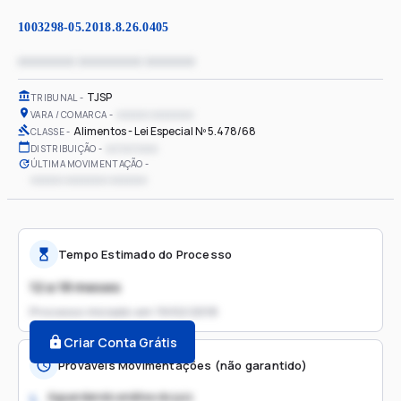
1003298-05.2018.8.26.0405
xxxxxxxx xxxxxxxxx xxxxxxx
TJSP
TRIBUNAL
xxxxxx xxxxxxxx
VARA / COMARCA
Alimentos - Lei Especial Nº 5.478/68
CLASSE
xx/xx/xxxx
DISTRIBUIÇÃO
ÚLTIMA MOVIMENTAÇÃO
xxxxxx xxxxxxxx xxxxxxx
Tempo Estimado do Processo
12 a 18 meses
Processo iniciado em
19/02/2018
Criar Conta Grátis
Prováveis Movimentações (não garantido)
Aguardando análise do juiz
1.