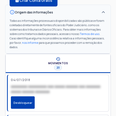
Criar Conta Grátis
Origem das informações
Todas as informações processuais disponibilizadas são públicas e foram
coletadas diretamente de fontes oficiais do Poder Judiciário, como os
sistemas dos tribunais e Diários Oficiais. Para obter mais informações
sobre como tratamos dados pessoais, acesse o nosso
Termos de uso
.
Caso identifique alguma inconsistência relativa a informações pessoais,
por favor,
nos informe
para que possamos proceder com a remoção dos
dados.
MOVIMENTOS
20
04/07/2018
xxxxxxxx xxxxxxxxx xxx xxxxx xxxxxx xxx xxxxxxx
xxxxx xxxxxx xxxxxxx
Desbloquear