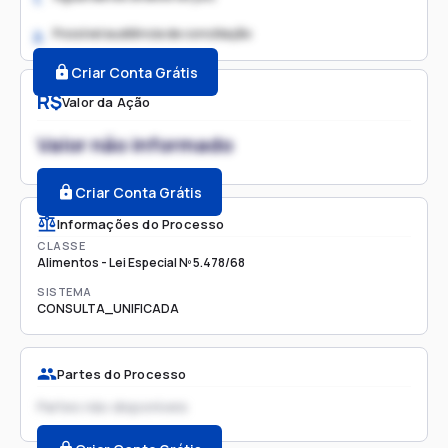
Possível audiência de conciliação
2.
Criar Conta Grátis
R$
Valor da Ação
Valor não informado
Criar Conta Grátis
Informações do Processo
CLASSE
Alimentos - Lei Especial Nº 5.478/68
SISTEMA
CONSULTA_UNIFICADA
Partes do Processo
Partes não disponíveis