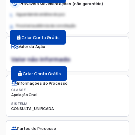
Prováveis Movimentações (não garantido)
Aguardando análise do juiz
1.
Possível audiência de conciliação
2.
Criar Conta Grátis
R$
Valor da Ação
Valor não informado
Criar Conta Grátis
Informações do Processo
CLASSE
Apelação Cível
SISTEMA
CONSULTA_UNIFICADA
Partes do Processo