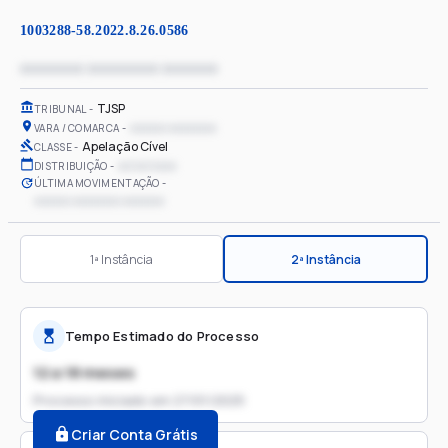
1003288-58.2022.8.26.0586
xxxxxxxx xxxxxxxxx xxxxxxx
TJSP
TRIBUNAL
xxxxxx xxxxxxxx
VARA / COMARCA
Apelação Cível
CLASSE
xx/xx/xxxx
DISTRIBUIÇÃO
ÚLTIMA MOVIMENTAÇÃO
xxxxxx xxxxxxxx xxxxxxx
1ª Instância
2ª Instância
Tempo Estimado do Processo
12 a 18 meses
Processo iniciado em
27/01/2025
Criar Conta Grátis