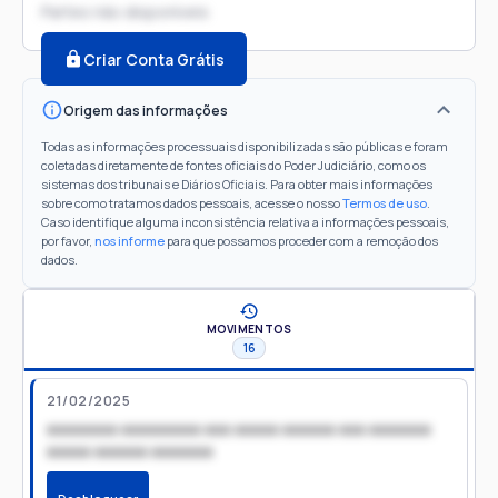
Partes não disponíveis
Criar Conta Grátis
Origem das informações
Todas as informações processuais disponibilizadas são públicas e foram
coletadas diretamente de fontes oficiais do Poder Judiciário, como os
sistemas dos tribunais e Diários Oficiais. Para obter mais informações
sobre como tratamos dados pessoais, acesse o nosso
Termos de uso
.
Caso identifique alguma inconsistência relativa a informações pessoais,
por favor,
nos informe
para que possamos proceder com a remoção dos
dados.
MOVIMENTOS
16
21/02/2025
xxxxxxxx xxxxxxxxx xxx xxxxx xxxxxx xxx xxxxxxx
xxxxx xxxxxx xxxxxxx