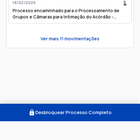
18/02/2025
Processo encaminhado para o Processamento de
Grupos e Câmaras para Intimação do Acórdão -
Julgamento Virtual
Ver mais
11
movimentações
Desbloquear Processo Completo
Como Funciona
FAQ
Notícias
Termos
Privacidade