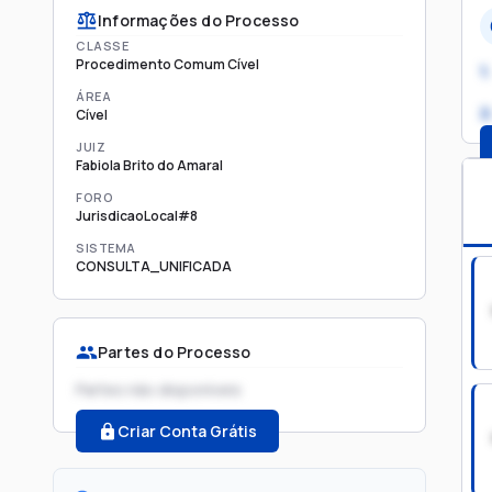
Informações do Processo
CLASSE
Procedimento Comum Cível
1.
ÁREA
2
Cível
JUIZ
Fabiola Brito do Amaral
FORO
JurisdicaoLocal#8
SISTEMA
CONSULTA_UNIFICADA
Partes do Processo
Partes não disponíveis
Criar Conta Grátis