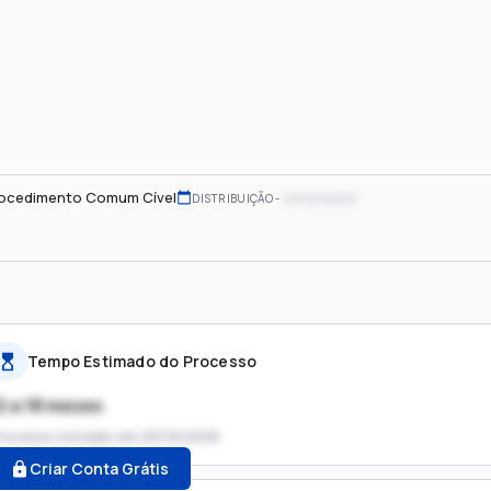
ocedimento Comum Cível
xx/xx/xxxx
DISTRIBUIÇÃO
Tempo Estimado do Processo
2 a 18 meses
rocesso iniciado em
20/10/2025
Criar Conta Grátis