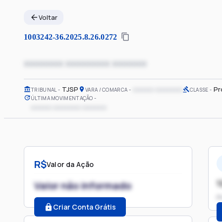
Voltar
1003242-36.2025.8.26.0272
xxxxxxxx xxxxxxxxx xxxxxxx
TJSP
xxxxxx xxxxxxxx
Pr
TRIBUNAL
VARA / COMARCA
CLASSE
ÚLTIMA MOVIMENTAÇÃO
xxxxxx xxxxxxxx xxxxxxx
R$
Valor da Ação
1
Valor não informado
P
Criar Conta Grátis