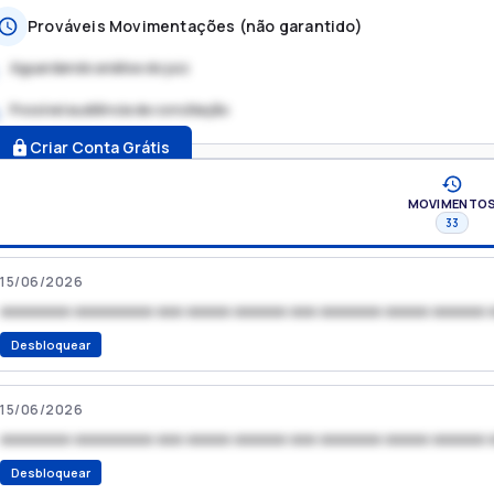
Prováveis Movimentações (não garantido)
Aguardando análise do juiz
Possível audiência de conciliação
.
Criar Conta Grátis
MOVIMENTO
33
15/06/2026
xxxxxxxx xxxxxxxxx xxx xxxxx xxxxxx xxx xxxxxxx xxxxx xxxxxx 
Desbloquear
15/06/2026
xxxxxxxx xxxxxxxxx xxx xxxxx xxxxxx xxx xxxxxxx xxxxx xxxxxx 
Desbloquear