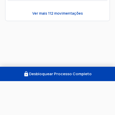
Ver mais
112
movimentações
Desbloquear Processo Completo
Como Funciona
FAQ
Notícias
Termos
Privacidade