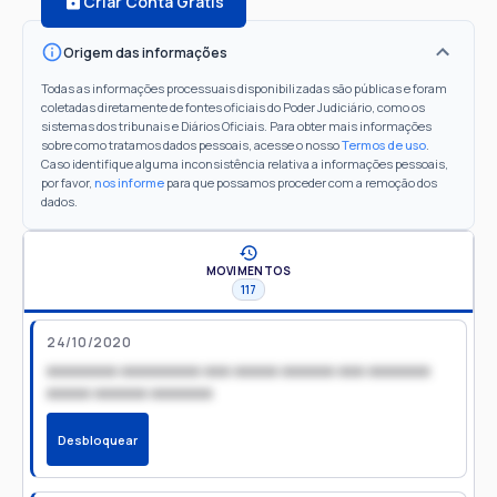
Criar Conta Grátis
Origem das informações
Todas as informações processuais disponibilizadas são públicas e foram
coletadas diretamente de fontes oficiais do Poder Judiciário, como os
sistemas dos tribunais e Diários Oficiais. Para obter mais informações
sobre como tratamos dados pessoais, acesse o nosso
Termos de uso
.
Caso identifique alguma inconsistência relativa a informações pessoais,
por favor,
nos informe
para que possamos proceder com a remoção dos
dados.
MOVIMENTOS
117
24/10/2020
xxxxxxxx xxxxxxxxx xxx xxxxx xxxxxx xxx xxxxxxx
xxxxx xxxxxx xxxxxxx
Desbloquear