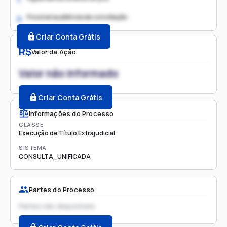
Possível audiência de conciliação
2.
Criar Conta Grátis
R$
Valor da Ação
Valor não informado
Criar Conta Grátis
Informações do Processo
CLASSE
Execução de Título Extrajudicial
SISTEMA
CONSULTA_UNIFICADA
Partes do Processo
Partes não disponíveis