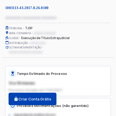
1003113-43.2017.8.26.0100
xxxxxxxx xxxxxxxxx xxxxxxx
TJSP
TRIBUNAL
xxxxxx xxxxxxxx
VARA / COMARCA
Execução de Título Extrajudicial
CLASSE
xx/xx/xxxx
DISTRIBUIÇÃO
ÚLTIMA MOVIMENTAÇÃO
xxxxxx xxxxxxxx xxxxxxx
Tempo Estimado do Processo
12 a 18 meses
Processo iniciado em
17/01/2017
Criar Conta Grátis
Prováveis Movimentações (não garantido)
Aguardando análise do juiz
1.