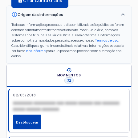
Criar Conta Grátis
Origem das informações
Todas as informações processuais disponibilizadas são públicas e foram
coletadas diretamente de fontes oficiais do Poder Judiciário, como os
sistemas dos tribunais e Diários Oficiais. Para obter mais informações
sobre como tratamos dados pessoais, acesse o nosso
Termos de uso
.
Caso identifique alguma inconsistência relativa a informações pessoais,
por favor,
nos informe
para que possamos proceder com a remoção dos
dados.
MOVIMENTOS
32
02/05/2018
xxxxxxxx xxxxxxxxx xxx xxxxx xxxxxx xxx xxxxxxx
xxxxx xxxxxx xxxxxxx
Desbloquear