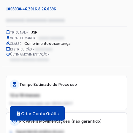
1003030-46.2016.8.26.0396
xxxxxxxx xxxxxxxxx xxxxxxx
TJSP
TRIBUNAL
xxxxxx xxxxxxxx
VARA / COMARCA
Cumprimento de sentença
CLASSE
xx/xx/xxxx
DISTRIBUIÇÃO
ÚLTIMA MOVIMENTAÇÃO
xxxxxx xxxxxxxx xxxxxxx
Tempo Estimado do Processo
12 a 18 meses
Processo iniciado em
28/04/2017
Criar Conta Grátis
Prováveis Movimentações (não garantido)
Aguardando análise do juiz
1.