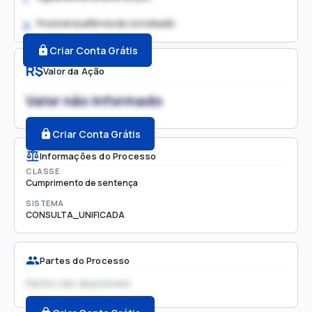
Possível audiência de conciliação
2.
Criar Conta Grátis
R$
Valor da Ação
Valor não informado
Criar Conta Grátis
Informações do Processo
CLASSE
Cumprimento de sentença
SISTEMA
CONSULTA_UNIFICADA
Partes do Processo
Partes não disponíveis