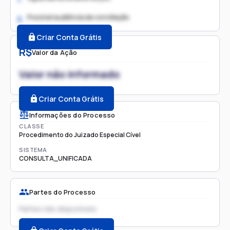
Possível audiência de conciliação
2.
Criar Conta Grátis
R$
Valor da Ação
Valor não informado
Criar Conta Grátis
Informações do Processo
CLASSE
Procedimento do Juizado Especial Cível
SISTEMA
CONSULTA_UNIFICADA
Partes do Processo
Partes não disponíveis