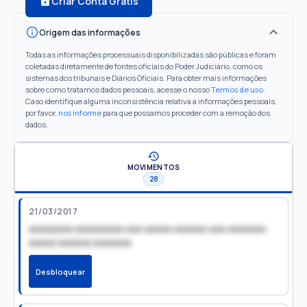
Criar Conta Grátis
Origem das informações
Todas as informações processuais disponibilizadas são públicas e foram
coletadas diretamente de fontes oficiais do Poder Judiciário, como os
sistemas dos tribunais e Diários Oficiais. Para obter mais informações
sobre como tratamos dados pessoais, acesse o nosso
Termos de uso
.
Caso identifique alguma inconsistência relativa a informações pessoais,
por favor,
nos informe
para que possamos proceder com a remoção dos
dados.
MOVIMENTOS
28
21/03/2017
xxxxxxxx xxxxxxxxx xxx xxxxx xxxxxx xxx xxxxxxx
xxxxx xxxxxx xxxxxxx
Desbloquear