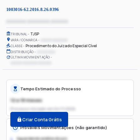
1003016-62.2016.8.26.0396
xxxxxxxx xxxxxxxxx xxxxxxx
TJSP
TRIBUNAL
xxxxxx xxxxxxxx
VARA / COMARCA
Procedimento do Juizado Especial Cível
CLASSE
xx/xx/xxxx
DISTRIBUIÇÃO
ÚLTIMA MOVIMENTAÇÃO
xxxxxx xxxxxxxx xxxxxxx
Tempo Estimado do Processo
12 a 18 meses
Processo iniciado em
04/11/2016
Criar Conta Grátis
Prováveis Movimentações (não garantido)
Aguardando análise do juiz
1.