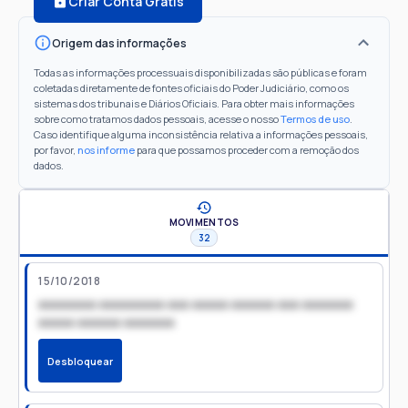
Criar Conta Grátis
Origem das informações
Todas as informações processuais disponibilizadas são públicas e foram
coletadas diretamente de fontes oficiais do Poder Judiciário, como os
sistemas dos tribunais e Diários Oficiais. Para obter mais informações
sobre como tratamos dados pessoais, acesse o nosso
Termos de uso
.
Caso identifique alguma inconsistência relativa a informações pessoais,
por favor,
nos informe
para que possamos proceder com a remoção dos
dados.
MOVIMENTOS
32
15/10/2018
xxxxxxxx xxxxxxxxx xxx xxxxx xxxxxx xxx xxxxxxx
xxxxx xxxxxx xxxxxxx
Desbloquear