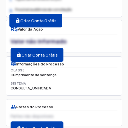
Possível audiência de conciliação
2.
Criar Conta Grátis
R$
Valor da Ação
Valor não informado
Criar Conta Grátis
Informações do Processo
CLASSE
Cumprimento de sentença
SISTEMA
CONSULTA_UNIFICADA
Partes do Processo
Partes não disponíveis