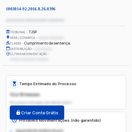
1003014-92.2016.8.26.0396
xxxxxxxx xxxxxxxxx xxxxxxx
TJSP
TRIBUNAL
xxxxxx xxxxxxxx
VARA / COMARCA
Cumprimento de sentença
CLASSE
xx/xx/xxxx
DISTRIBUIÇÃO
ÚLTIMA MOVIMENTAÇÃO
xxxxxx xxxxxxxx xxxxxxx
Tempo Estimado do Processo
12 a 18 meses
Processo iniciado em
06/04/2017
Criar Conta Grátis
Prováveis Movimentações (não garantido)
Aguardando análise do juiz
1.