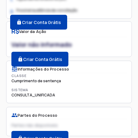
Possível audiência de conciliação
2.
Criar Conta Grátis
R$
Valor da Ação
Valor não informado
Criar Conta Grátis
Informações do Processo
CLASSE
Cumprimento de sentença
SISTEMA
CONSULTA_UNIFICADA
Partes do Processo
Partes não disponíveis