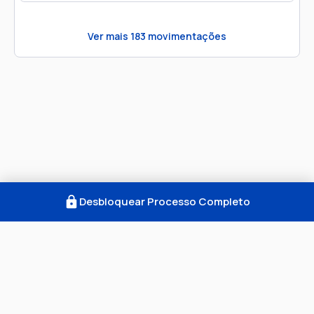
Ver mais
183
movimentações
Desbloquear Processo Completo
Como Funciona
FAQ
Notícias
Termos
Privacidade