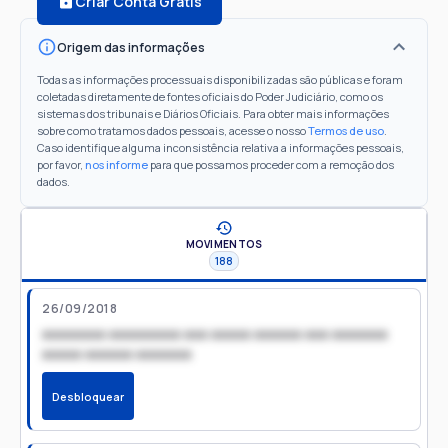
Criar Conta Grátis
Origem das informações
Todas as informações processuais disponibilizadas são públicas e foram
coletadas diretamente de fontes oficiais do Poder Judiciário, como os
sistemas dos tribunais e Diários Oficiais. Para obter mais informações
sobre como tratamos dados pessoais, acesse o nosso
Termos de uso
.
Caso identifique alguma inconsistência relativa a informações pessoais,
por favor,
nos informe
para que possamos proceder com a remoção dos
dados.
MOVIMENTOS
188
26/09/2018
xxxxxxxx xxxxxxxxx xxx xxxxx xxxxxx xxx xxxxxxx
xxxxx xxxxxx xxxxxxx
Desbloquear