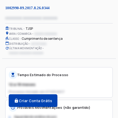
1002990-89.2017.8.26.0344
xxxxxxxx xxxxxxxxx xxxxxxx
TJSP
TRIBUNAL
xxxxxx xxxxxxxx
VARA / COMARCA
Cumprimento de sentença
CLASSE
xx/xx/xxxx
DISTRIBUIÇÃO
ÚLTIMA MOVIMENTAÇÃO
xxxxxx xxxxxxxx xxxxxxx
Tempo Estimado do Processo
12 a 18 meses
Processo iniciado em
07/03/2017
Criar Conta Grátis
Prováveis Movimentações (não garantido)
Aguardando análise do juiz
1.