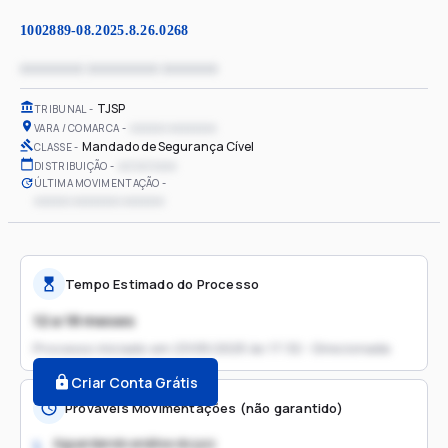
1002889-08.2025.8.26.0268
xxxxxxxx xxxxxxxxx xxxxxxx
TJSP
TRIBUNAL
xxxxxx xxxxxxxx
VARA / COMARCA
Mandado de Segurança Cível
CLASSE
xx/xx/xxxx
DISTRIBUIÇÃO
ÚLTIMA MOVIMENTAÇÃO
xxxxxx xxxxxxxx xxxxxxx
Tempo Estimado do Processo
12 a 18 meses
Processo iniciado em
23/05/2025 às 17:32 - Direcionada
Criar Conta Grátis
Prováveis Movimentações (não garantido)
Aguardando análise do juiz
1.