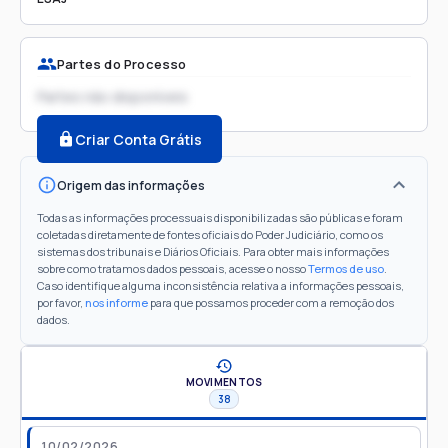
Partes do Processo
Partes não disponíveis
Criar Conta Grátis
Origem das informações
Todas as informações processuais disponibilizadas são públicas e foram
coletadas diretamente de fontes oficiais do Poder Judiciário, como os
sistemas dos tribunais e Diários Oficiais. Para obter mais informações
sobre como tratamos dados pessoais, acesse o nosso
Termos de uso
.
Caso identifique alguma inconsistência relativa a informações pessoais,
por favor,
nos informe
para que possamos proceder com a remoção dos
dados.
MOVIMENTOS
38
10/02/2026