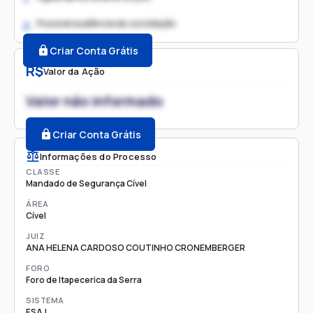
Possível audiência de conciliação
2.
Criar Conta Grátis
R$
Valor da Ação
Valor não informado
Criar Conta Grátis
Informações do Processo
CLASSE
Mandado de Segurança Cível
ÁREA
Cível
JUIZ
ANA HELENA CARDOSO COUTINHO CRONEMBERGER
FORO
Foro de Itapecerica da Serra
SISTEMA
ESAJ