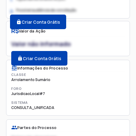
Possível audiência de conciliação
2.
Criar Conta Grátis
R$
Valor da Ação
Valor não informado
Criar Conta Grátis
Informações do Processo
CLASSE
Arrolamento Sumário
FORO
JurisdicaoLocal#7
SISTEMA
CONSULTA_UNIFICADA
Partes do Processo