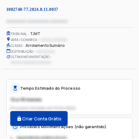
1002740-77.2024.8.11.0037
xxxxxxxx xxxxxxxxx xxxxxxx
TJMT
TRIBUNAL
xxxxxx xxxxxxxx
VARA / COMARCA
Arrolamento Sumário
CLASSE
xx/xx/xxxx
DISTRIBUIÇÃO
ÚLTIMA MOVIMENTAÇÃO
xxxxxx xxxxxxxx xxxxxxx
Tempo Estimado do Processo
12 a 18 meses
Processo iniciado em
01/04/2024
Criar Conta Grátis
Prováveis Movimentações (não garantido)
Aguardando análise do juiz
1.