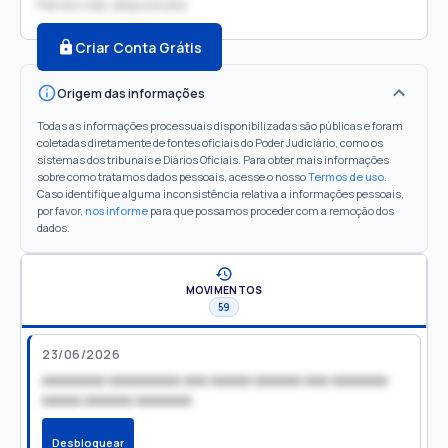
Partes não disponíveis
Criar Conta Grátis
Origem das informações
Todas as informações processuais disponibilizadas são públicas e foram
coletadas diretamente de fontes oficiais do Poder Judiciário, como os
sistemas dos tribunais e Diários Oficiais. Para obter mais informações
sobre como tratamos dados pessoais, acesse o nosso
Termos de uso
.
Caso identifique alguma inconsistência relativa a informações pessoais,
por favor,
nos informe
para que possamos proceder com a remoção dos
dados.
MOVIMENTOS
59
23/06/2026
xxxxxxxx xxxxxxxxx xxx xxxxx xxxxxx xxx xxxxxxx
xxxxx xxxxxx xxxxxxx
Desbloquear