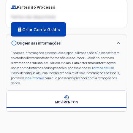
Partes do Processo
Partes não disponíveis
Criar Conta Grátis
Origem das informações
Todas as informações processuais disponibilizadas são públicas e foram
coletadas diretamente de fontes oficiais do Poder Judiciário, como os
sistemas dos tribunais e Diários Oficiais. Para obter mais informações
sobre como tratamos dados pessoais, acesse o nosso
Termos de uso
.
Caso identifique alguma inconsistência relativa a informações pessoais,
por favor,
nos informe
para que possamos proceder com a remoção dos
dados.
MOVIMENTOS