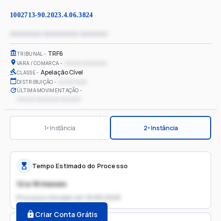
1002713-90.2023.4.06.3824
xxxxxxxx xxxxxxxxx xxxxxxx
TRF6
TRIBUNAL
xxxxxx xxxxxxxx
VARA / COMARCA
Apelação Cível
CLASSE
xx/xx/xxxx
DISTRIBUIÇÃO
ÚLTIMA MOVIMENTAÇÃO
xxxxxx xxxxxxxx xxxxxxx
1ª Instância
2ª Instância
Tempo Estimado do Processo
12 a 18 meses
Processo iniciado em
16/05/2025
Criar Conta Grátis