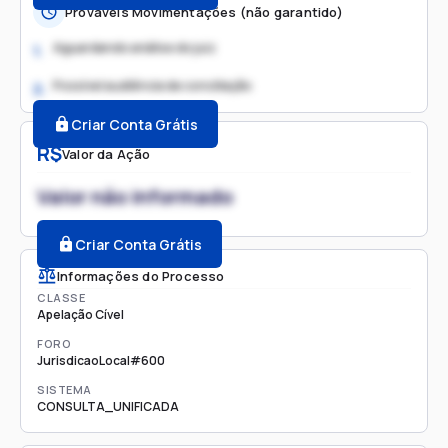
Prováveis Movimentações (não garantido)
Aguardando análise do juiz
1.
Possível audiência de conciliação
2.
Criar Conta Grátis
R$
Valor da Ação
Valor não informado
Criar Conta Grátis
Informações do Processo
CLASSE
Apelação Cível
FORO
JurisdicaoLocal#600
SISTEMA
CONSULTA_UNIFICADA