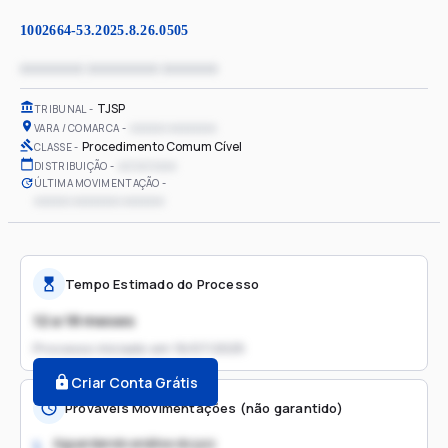
1002664-53.2025.8.26.0505
xxxxxxxx xxxxxxxxx xxxxxxx
TJSP
TRIBUNAL
xxxxxx xxxxxxxx
VARA / COMARCA
Procedimento Comum Cível
CLASSE
xx/xx/xxxx
DISTRIBUIÇÃO
ÚLTIMA MOVIMENTAÇÃO
xxxxxx xxxxxxxx xxxxxxx
Tempo Estimado do Processo
12 a 18 meses
Processo iniciado em
16/07/2025
Criar Conta Grátis
Prováveis Movimentações (não garantido)
Aguardando análise do juiz
1.