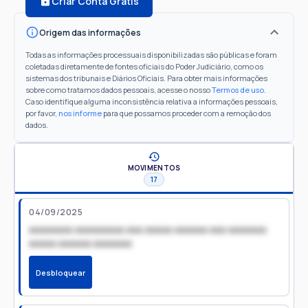
Criar Conta Grátis
Origem das informações
Todas as informações processuais disponibilizadas são públicas e foram
coletadas diretamente de fontes oficiais do Poder Judiciário, como os
sistemas dos tribunais e Diários Oficiais. Para obter mais informações
sobre como tratamos dados pessoais, acesse o nosso
Termos de uso
.
Caso identifique alguma inconsistência relativa a informações pessoais,
por favor,
nos informe
para que possamos proceder com a remoção dos
dados.
MOVIMENTOS
17
04/09/2025
xxxxxxxx xxxxxxxxx xxx xxxxx xxxxxx xxx xxxxxxx
xxxxx xxxxxx xxxxxxx
Desbloquear