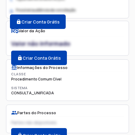
Possível audiência de conciliação
2.
Criar Conta Grátis
R$
Valor da Ação
Valor não informado
Criar Conta Grátis
Informações do Processo
CLASSE
Procedimento Comum Cível
SISTEMA
CONSULTA_UNIFICADA
Partes do Processo
Partes não disponíveis