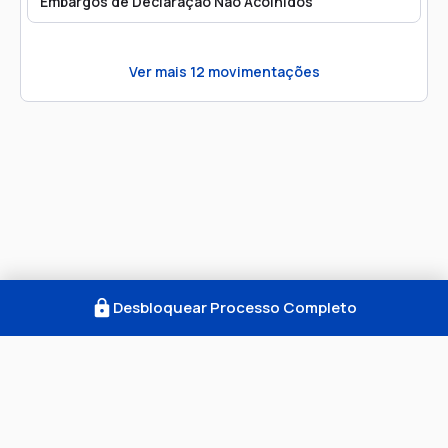
Embargos de Declaração Não Acolhidos
Ver mais
12
movimentações
Desbloquear Processo Completo
Como Funciona
FAQ
Notícias
Termos
Privacidade