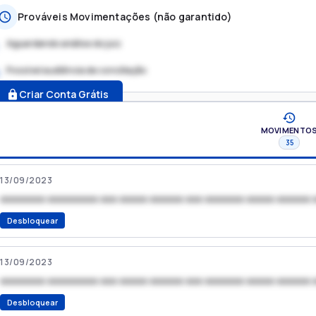
Prováveis Movimentações (não garantido)
Aguardando análise do juiz
Possível audiência de conciliação
.
Criar Conta Grátis
MOVIMENTO
35
13/09/2023
xxxxxxxx xxxxxxxxx xxx xxxxx xxxxxx xxx xxxxxxx xxxxx xxxxxx 
Desbloquear
13/09/2023
xxxxxxxx xxxxxxxxx xxx xxxxx xxxxxx xxx xxxxxxx xxxxx xxxxxx 
Desbloquear