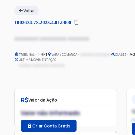
Voltar
1002634-78.2023.4.01.0000
xxxxxxxx xxxxxxxxx xxxxxxx
TRF1
xxxxxx xxxxxxxx
AG
TRIBUNAL
VARA / COMARCA
CLASSE
ÚLTIMA MOVIMENTAÇÃO
xxxxxx xxxxxxxx xxxxxxx
R$
Valor da Ação
1
Valor não informado
P
Criar Conta Grátis