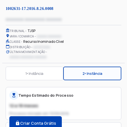
1002631-17.2016.8.26.0008
xxxxxxxx xxxxxxxxx xxxxxxx
TJSP
TRIBUNAL
xxxxxx xxxxxxxx
VARA / COMARCA
Recurso Inominado Cível
CLASSE
xx/xx/xxxx
DISTRIBUIÇÃO
ÚLTIMA MOVIMENTAÇÃO
xxxxxx xxxxxxxx xxxxxxx
1ª Instância
2ª Instância
Tempo Estimado do Processo
12 a 18 meses
Processo iniciado em
13/09/2016
Criar Conta Grátis