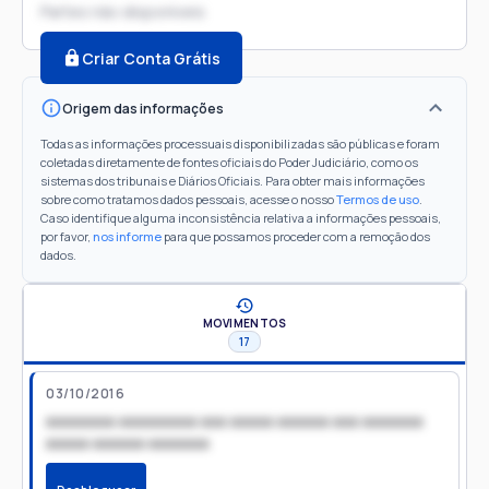
Partes não disponíveis
Criar Conta Grátis
Origem das informações
Todas as informações processuais disponibilizadas são públicas e foram
coletadas diretamente de fontes oficiais do Poder Judiciário, como os
sistemas dos tribunais e Diários Oficiais. Para obter mais informações
sobre como tratamos dados pessoais, acesse o nosso
Termos de uso
.
Caso identifique alguma inconsistência relativa a informações pessoais,
por favor,
nos informe
para que possamos proceder com a remoção dos
dados.
MOVIMENTOS
17
03/10/2016
xxxxxxxx xxxxxxxxx xxx xxxxx xxxxxx xxx xxxxxxx
xxxxx xxxxxx xxxxxxx