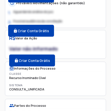
Prováveis Movimentações (não garantido)
Aguardando análise do juiz
1.
Possível audiência de conciliação
2.
Criar Conta Grátis
R$
Valor da Ação
Valor não informado
Criar Conta Grátis
Informações do Processo
CLASSE
Recurso Inominado Cível
SISTEMA
CONSULTA_UNIFICADA
Partes do Processo