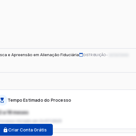
sca e Apreensão em Alienação Fiduciária
xx/xx/xxxx
DISTRIBUIÇÃO
Tempo Estimado do Processo
2 a 18 meses
rocesso iniciado em
24/07/2023
Criar Conta Grátis