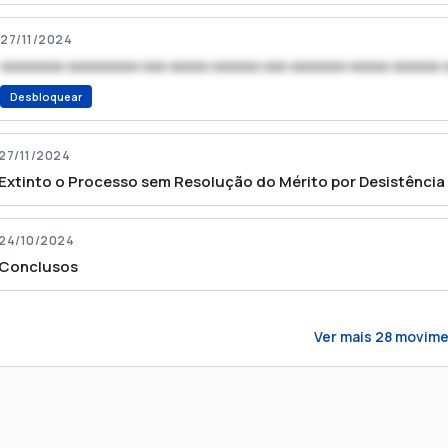
27/11/2024
xxxxxxxx xxxxxxxxx xxx xxxxx xxxxxx xxx xxxxxxx xxxxx xxxxxx 
Desbloquear
27/11/2024
Extinto o Processo sem Resolução do Mérito por Desistência
24/10/2024
Conclusos
Ver mais
28
movime