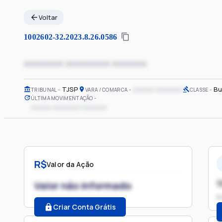
Voltar
1002602-32.2023.8.26.0586
xxxxxxxx xxxxxxxxx xxxxxxx
TJSP
xxxxxx xxxxxxxx
Bu
TRIBUNAL
VARA / COMARCA
CLASSE
ÚLTIMA MOVIMENTAÇÃO
xxxxxx xxxxxxxx xxxxxxx
R$
Valor da Ação
1
Valor não informado
P
Criar Conta Grátis