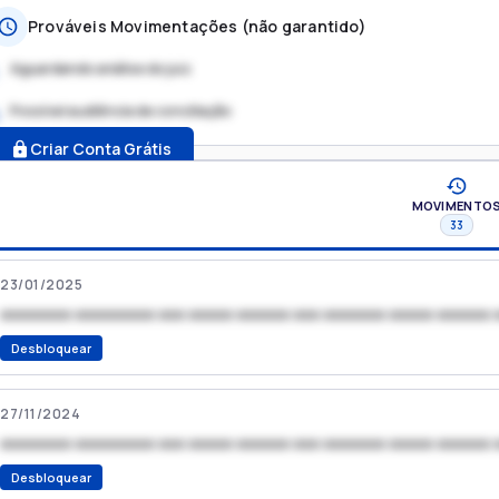
Prováveis Movimentações (não garantido)
Aguardando análise do juiz
Possível audiência de conciliação
.
Criar Conta Grátis
MOVIMENTO
33
23/01/2025
xxxxxxxx xxxxxxxxx xxx xxxxx xxxxxx xxx xxxxxxx xxxxx xxxxxx 
Desbloquear
27/11/2024
xxxxxxxx xxxxxxxxx xxx xxxxx xxxxxx xxx xxxxxxx xxxxx xxxxxx 
Desbloquear