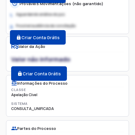
Prováveis Movimentações (não garantido)
Aguardando análise do juiz
1.
Possível audiência de conciliação
2.
Criar Conta Grátis
R$
Valor da Ação
Valor não informado
Criar Conta Grátis
Informações do Processo
CLASSE
Apelação Cível
SISTEMA
CONSULTA_UNIFICADA
Partes do Processo