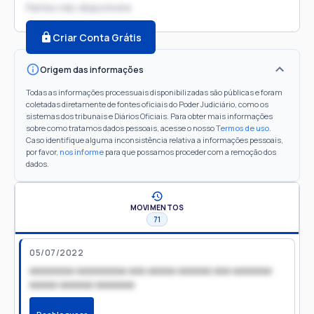
Partes não disponíveis
Criar Conta Grátis
Origem das informações
Todas as informações processuais disponibilizadas são públicas e foram
coletadas diretamente de fontes oficiais do Poder Judiciário, como os
sistemas dos tribunais e Diários Oficiais. Para obter mais informações
sobre como tratamos dados pessoais, acesse o nosso
Termos de uso
.
Caso identifique alguma inconsistência relativa a informações pessoais,
por favor,
nos informe
para que possamos proceder com a remoção dos
dados.
MOVIMENTOS
71
05/07/2022
xxxxxxxx xxxxxxxxx xxx xxxxx xxxxxx xxx xxxxxxx
xxxxx xxxxxx xxxxxxx