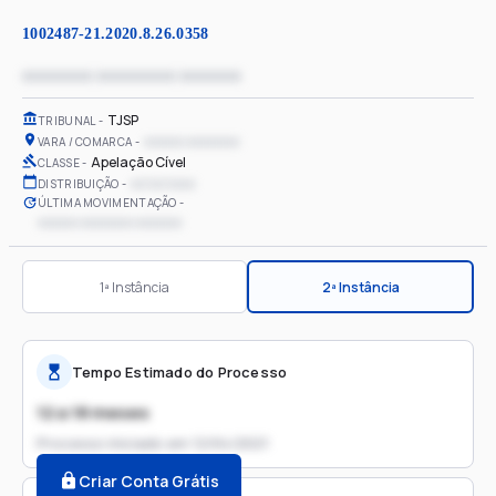
1002487-21.2020.8.26.0358
xxxxxxxx xxxxxxxxx xxxxxxx
TJSP
TRIBUNAL
xxxxxx xxxxxxxx
VARA / COMARCA
Apelação Cível
CLASSE
xx/xx/xxxx
DISTRIBUIÇÃO
ÚLTIMA MOVIMENTAÇÃO
xxxxxx xxxxxxxx xxxxxxx
1ª Instância
2ª Instância
Tempo Estimado do Processo
12 a 18 meses
Processo iniciado em
12/04/2021
Criar Conta Grátis