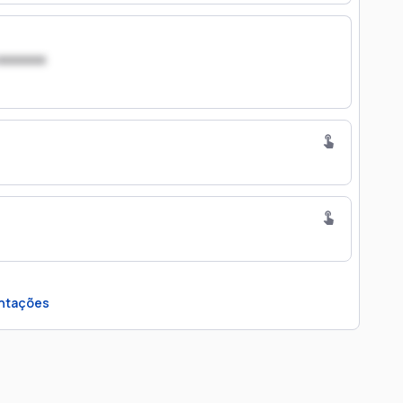
xxxxxxx
ntações