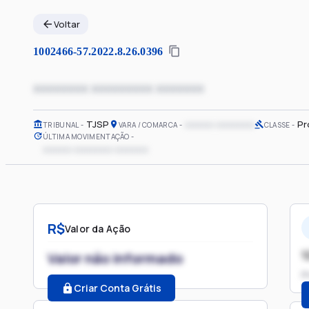
Voltar
1002466-57.2022.8.26.0396
xxxxxxxx xxxxxxxxx xxxxxxx
TJSP
xxxxxx xxxxxxxx
Pr
TRIBUNAL
VARA / COMARCA
CLASSE
ÚLTIMA MOVIMENTAÇÃO
xxxxxx xxxxxxxx xxxxxxx
R$
Valor da Ação
1
Valor não informado
P
Criar Conta Grátis