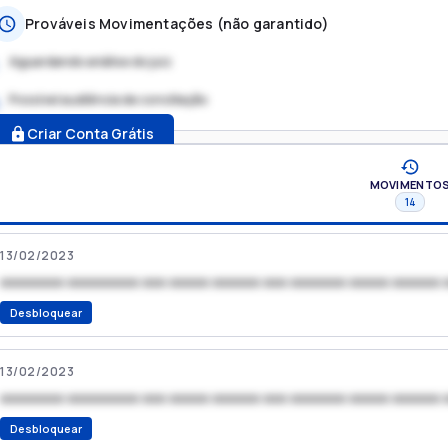
Prováveis Movimentações (não garantido)
Aguardando análise do juiz
Possível audiência de conciliação
.
Criar Conta Grátis
MOVIMENTO
14
13/02/2023
xxxxxxxx xxxxxxxxx xxx xxxxx xxxxxx xxx xxxxxxx xxxxx xxxxxx 
Desbloquear
13/02/2023
xxxxxxxx xxxxxxxxx xxx xxxxx xxxxxx xxx xxxxxxx xxxxx xxxxxx 
Desbloquear