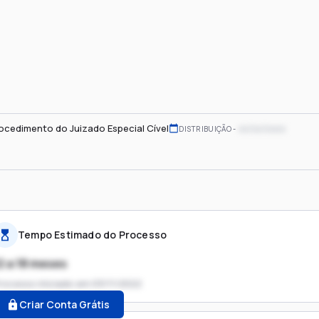
ocedimento do Juizado Especial Cível
xx/xx/xxxx
DISTRIBUIÇÃO
Tempo Estimado do Processo
2 a 18 meses
rocesso iniciado em
03/11/2022
Criar Conta Grátis