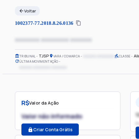
Voltar
1002377-77.2018.8.26.0136
xxxxxxxx xxxxxxxxx xxxxxxx
TJSP
xxxxxx xxxxxxxx
Al
TRIBUNAL
VARA / COMARCA
CLASSE
ÚLTIMA MOVIMENTAÇÃO
xxxxxx xxxxxxxx xxxxxxx
R$
Valor da Ação
1
Valor não informado
P
Criar Conta Grátis