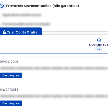
Prováveis Movimentações (não garantido)
Aguardando análise do juiz
Possível audiência de conciliação
.
Criar Conta Grátis
MOVIMENTO
49
08/04/2019
xxxxxxxx xxxxxxxxx xxx xxxxx xxxxxx xxx xxxxxxx xxxxx xxxxxx 
Desbloquear
04/04/2019
xxxxxxxx xxxxxxxxx xxx xxxxx xxxxxx xxx xxxxxxx xxxxx xxxxxx 
Desbloquear