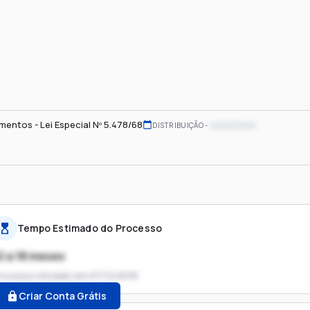
imentos - Lei Especial Nº 5.478/68
xx/xx/xxxx
DISTRIBUIÇÃO
Tempo Estimado do Processo
2 a 18 meses
rocesso iniciado em
07/12/2018
Criar Conta Grátis