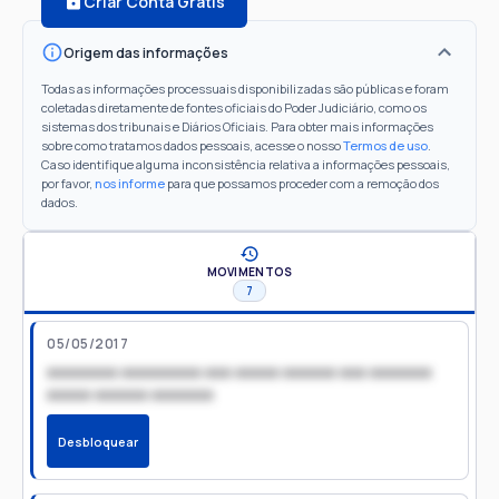
Criar Conta Grátis
Origem das informações
Todas as informações processuais disponibilizadas são públicas e foram
coletadas diretamente de fontes oficiais do Poder Judiciário, como os
sistemas dos tribunais e Diários Oficiais. Para obter mais informações
sobre como tratamos dados pessoais, acesse o nosso
Termos de uso
.
Caso identifique alguma inconsistência relativa a informações pessoais,
por favor,
nos informe
para que possamos proceder com a remoção dos
dados.
MOVIMENTOS
7
05/05/2017
xxxxxxxx xxxxxxxxx xxx xxxxx xxxxxx xxx xxxxxxx
xxxxx xxxxxx xxxxxxx
Desbloquear