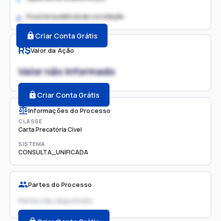
Possível audiência de conciliação
2.
Criar Conta Grátis
R$
Valor da Ação
Valor não informado
Criar Conta Grátis
Informações do Processo
CLASSE
Carta Precatória Cível
SISTEMA
CONSULTA_UNIFICADA
Partes do Processo
Partes não disponíveis