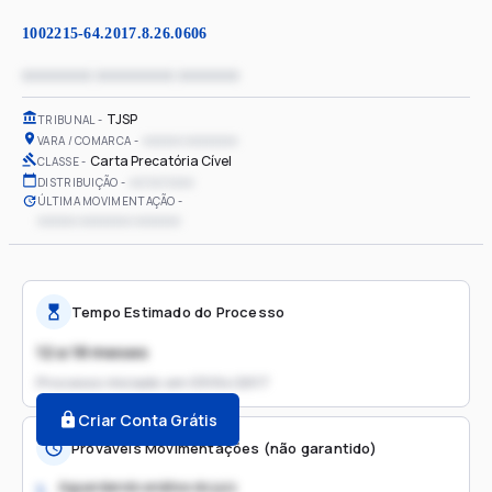
1002215-64.2017.8.26.0606
xxxxxxxx xxxxxxxxx xxxxxxx
TJSP
TRIBUNAL
xxxxxx xxxxxxxx
VARA / COMARCA
Carta Precatória Cível
CLASSE
xx/xx/xxxx
DISTRIBUIÇÃO
ÚLTIMA MOVIMENTAÇÃO
xxxxxx xxxxxxxx xxxxxxx
Tempo Estimado do Processo
12 a 18 meses
Processo iniciado em
03/04/2017
Criar Conta Grátis
Prováveis Movimentações (não garantido)
Aguardando análise do juiz
1.