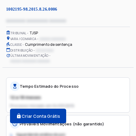
1002195-98.2015.8.26.0006
xxxxxxxx xxxxxxxxx xxxxxxx
TJSP
TRIBUNAL
xxxxxx xxxxxxxx
VARA / COMARCA
Cumprimento de sentença
CLASSE
xx/xx/xxxx
DISTRIBUIÇÃO
ÚLTIMA MOVIMENTAÇÃO
xxxxxx xxxxxxxx xxxxxxx
Tempo Estimado do Processo
12 a 18 meses
Processo iniciado em
04/03/2015
Criar Conta Grátis
Prováveis Movimentações (não garantido)
Aguardando análise do juiz
1.