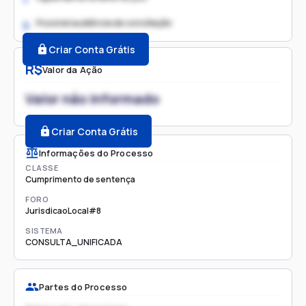
Possível audiência de conciliação
2.
Criar Conta Grátis
R$
Valor da Ação
Valor não informado
Criar Conta Grátis
Informações do Processo
CLASSE
Cumprimento de sentença
FORO
JurisdicaoLocal#8
SISTEMA
CONSULTA_UNIFICADA
Partes do Processo