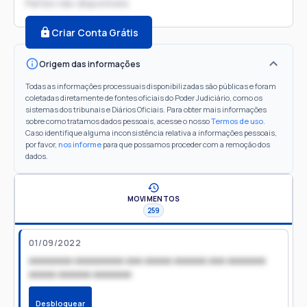
Partes não disponíveis
Criar Conta Grátis
Origem das informações
Todas as informações processuais disponibilizadas são públicas e foram
coletadas diretamente de fontes oficiais do Poder Judiciário, como os
sistemas dos tribunais e Diários Oficiais. Para obter mais informações
sobre como tratamos dados pessoais, acesse o nosso
Termos de uso
.
Caso identifique alguma inconsistência relativa a informações pessoais,
por favor,
nos informe
para que possamos proceder com a remoção dos
dados.
MOVIMENTOS
259
01/09/2022
xxxxxxxx xxxxxxxxx xxx xxxxx xxxxxx xxx xxxxxxx
xxxxx xxxxxx xxxxxxx
Desbloquear