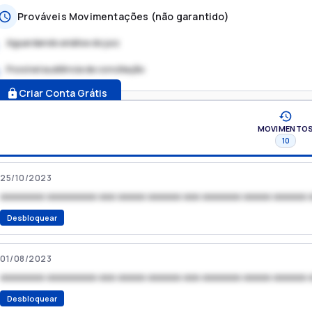
Prováveis Movimentações (não garantido)
Aguardando análise do juiz
Possível audiência de conciliação
.
Criar Conta Grátis
MOVIMENTO
10
25/10/2023
xxxxxxxx xxxxxxxxx xxx xxxxx xxxxxx xxx xxxxxxx xxxxx xxxxxx 
Desbloquear
01/08/2023
xxxxxxxx xxxxxxxxx xxx xxxxx xxxxxx xxx xxxxxxx xxxxx xxxxxx 
Desbloquear