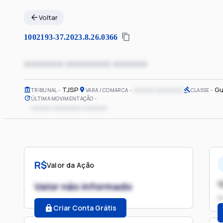
Voltar
1002193-37.2023.8.26.0366
xxxxxxxx xxxxxxxxx xxxxxxx
TJSP
xxxxxx xxxxxxxx
Gu
TRIBUNAL
VARA / COMARCA
CLASSE
ÚLTIMA MOVIMENTAÇÃO
xxxxxx xxxxxxxx xxxxxxx
R$
Valor da Ação
1
Valor não informado
P
Criar Conta Grátis