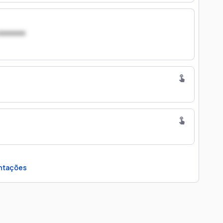
xxxxxxx
ntações