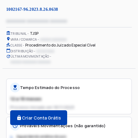
1002167-96.2023.8.26.0638
xxxxxxxx xxxxxxxxx xxxxxxx
TJSP
TRIBUNAL
xxxxxx xxxxxxxx
VARA / COMARCA
Procedimento do Juizado Especial Cível
CLASSE
xx/xx/xxxx
DISTRIBUIÇÃO
ÚLTIMA MOVIMENTAÇÃO
xxxxxx xxxxxxxx xxxxxxx
Tempo Estimado do Processo
12 a 18 meses
Processo iniciado em
18/11/2023
Criar Conta Grátis
Prováveis Movimentações (não garantido)
Aguardando análise do juiz
1.