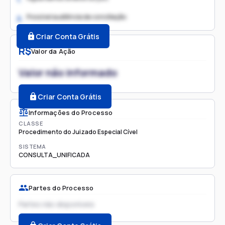
Possível audiência de conciliação
2.
Criar Conta Grátis
R$
Valor da Ação
Valor não informado
Criar Conta Grátis
Informações do Processo
CLASSE
Procedimento do Juizado Especial Cível
SISTEMA
CONSULTA_UNIFICADA
Partes do Processo
Partes não disponíveis