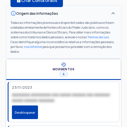
Criar Conta Grátis
Origem das informações
Todas as informações processuais disponibilizadas são públicas e foram
coletadas diretamente de fontes oficiais do Poder Judiciário, como os
sistemas dos tribunais e Diários Oficiais. Para obter mais informações
sobre como tratamos dados pessoais, acesse o nosso
Termos de uso
.
Caso identifique alguma inconsistência relativa a informações pessoais,
por favor,
nos informe
para que possamos proceder com a remoção dos
dados.
MOVIMENTOS
4
23/11/2023
xxxxxxxx xxxxxxxxx xxx xxxxx xxxxxx xxx xxxxxxx
xxxxx xxxxxx xxxxxxx
Desbloquear