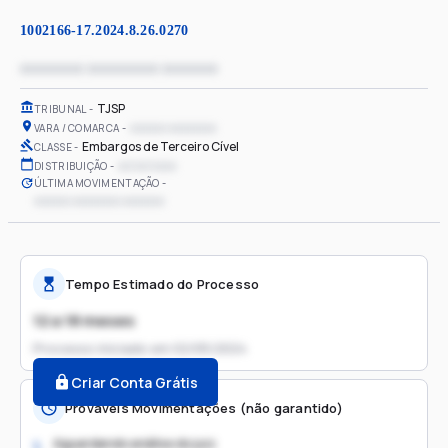
1002166-17.2024.8.26.0270
xxxxxxxx xxxxxxxxx xxxxxxx
TJSP
TRIBUNAL
xxxxxx xxxxxxxx
VARA / COMARCA
Embargos de Terceiro Cível
CLASSE
xx/xx/xxxx
DISTRIBUIÇÃO
ÚLTIMA MOVIMENTAÇÃO
xxxxxx xxxxxxxx xxxxxxx
Tempo Estimado do Processo
12 a 18 meses
Processo iniciado em
02/05/2024
Criar Conta Grátis
Prováveis Movimentações (não garantido)
Aguardando análise do juiz
1.