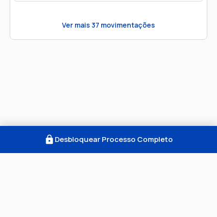
Ver mais
37
movimentações
Desbloquear Processo Completo
Como Funciona
FAQ
Notícias
Termos
Privacidade