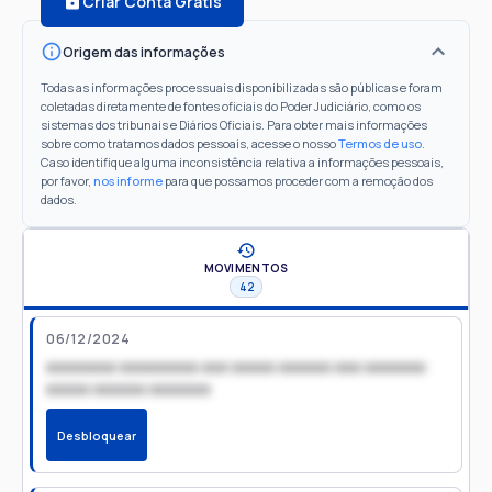
Criar Conta Grátis
Origem das informações
Todas as informações processuais disponibilizadas são públicas e foram
coletadas diretamente de fontes oficiais do Poder Judiciário, como os
sistemas dos tribunais e Diários Oficiais. Para obter mais informações
sobre como tratamos dados pessoais, acesse o nosso
Termos de uso
.
Caso identifique alguma inconsistência relativa a informações pessoais,
por favor,
nos informe
para que possamos proceder com a remoção dos
dados.
MOVIMENTOS
42
06/12/2024
xxxxxxxx xxxxxxxxx xxx xxxxx xxxxxx xxx xxxxxxx
xxxxx xxxxxx xxxxxxx
Desbloquear