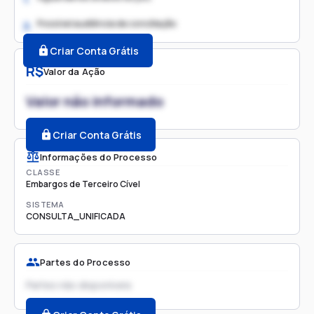
Possível audiência de conciliação
2.
Criar Conta Grátis
R$
Valor da Ação
Valor não informado
Criar Conta Grátis
Informações do Processo
CLASSE
Embargos de Terceiro Cível
SISTEMA
CONSULTA_UNIFICADA
Partes do Processo
Partes não disponíveis