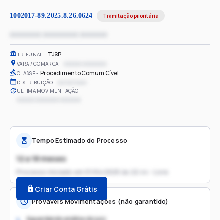
1002017-89.2025.8.26.0624
Tramitação prioritária
xxxxxxxx xxxxxxxxx xxxxxxx
TJSP
TRIBUNAL
xxxxxx xxxxxxxx
VARA / COMARCA
Procedimento Comum Cível
CLASSE
xx/xx/xxxx
DISTRIBUIÇÃO
ÚLTIMA MOVIMENTAÇÃO
xxxxxx xxxxxxxx xxxxxxx
Tempo Estimado do Processo
12 a 18 meses
Processo iniciado em
01/04/2025 às 22:44 - Livre
Criar Conta Grátis
Prováveis Movimentações (não garantido)
Aguardando análise do juiz