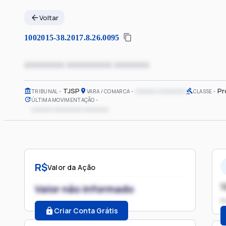
Voltar
1002015-38.2017.8.26.0095
xxxxxxxx xxxxxxxxx xxxxxxx
TJSP
xxxxxx xxxxxxxx
Pr
TRIBUNAL
VARA / COMARCA
CLASSE
ÚLTIMA MOVIMENTAÇÃO
xxxxxx xxxxxxxx xxxxxxx
R$
Valor da Ação
1
Valor não informado
P
Criar Conta Grátis