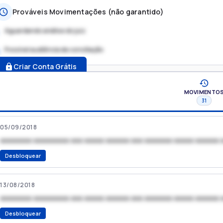
Prováveis Movimentações (não garantido)
Aguardando análise do juiz
Possível audiência de conciliação
.
Criar Conta Grátis
MOVIMENTO
31
05/09/2018
xxxxxxxx xxxxxxxxx xxx xxxxx xxxxxx xxx xxxxxxx xxxxx xxxxxx 
Desbloquear
13/08/2018
xxxxxxxx xxxxxxxxx xxx xxxxx xxxxxx xxx xxxxxxx xxxxx xxxxxx 
Desbloquear