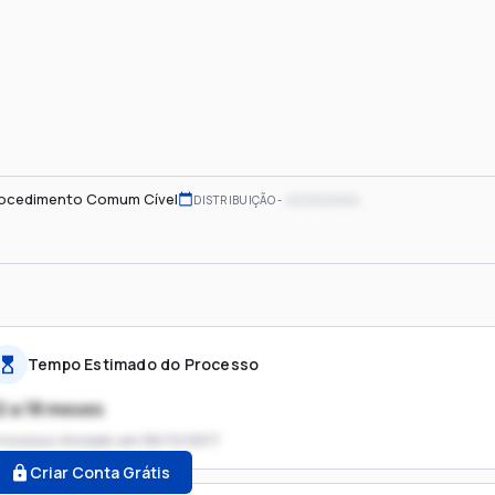
ocedimento Comum Cível
xx/xx/xxxx
DISTRIBUIÇÃO
Tempo Estimado do Processo
2 a 18 meses
rocesso iniciado em
06/12/2017
Criar Conta Grátis