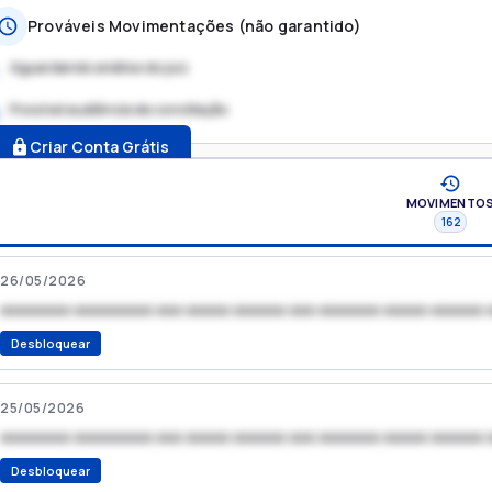
Prováveis Movimentações (não garantido)
Aguardando análise do juiz
Possível audiência de conciliação
.
Criar Conta Grátis
MOVIMENTO
162
26/05/2026
xxxxxxxx xxxxxxxxx xxx xxxxx xxxxxx xxx xxxxxxx xxxxx xxxxxx 
Desbloquear
25/05/2026
xxxxxxxx xxxxxxxxx xxx xxxxx xxxxxx xxx xxxxxxx xxxxx xxxxxx 
Desbloquear