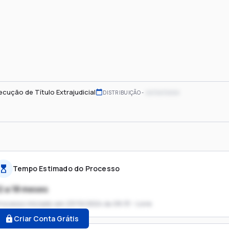
ecução de Título Extrajudicial
xx/xx/xxxx
DISTRIBUIÇÃO
Tempo Estimado do Processo
2 a 18 meses
rocesso iniciado em
23/10/2024 às 09:31 - Livre
Criar Conta Grátis