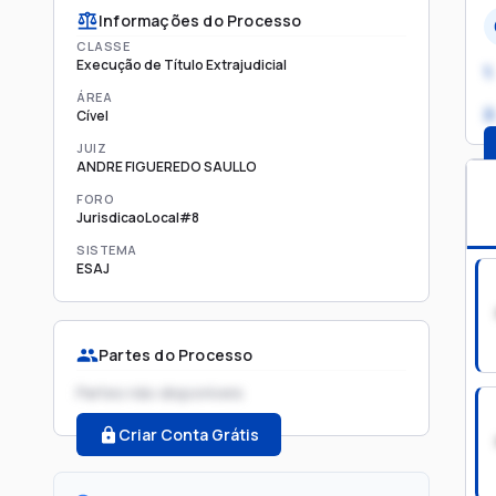
Informações do Processo
CLASSE
Execução de Título Extrajudicial
1.
ÁREA
2
Cível
JUIZ
ANDRE FIGUEREDO SAULLO
FORO
JurisdicaoLocal#8
SISTEMA
ESAJ
Partes do Processo
Partes não disponíveis
Criar Conta Grátis