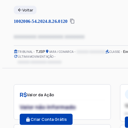
Voltar
1002006-54.2024.8.26.0120
xxxxxxxx xxxxxxxxx xxxxxxx
TJSP
xxxxxx xxxxxxxx
Ex
TRIBUNAL
VARA / COMARCA
CLASSE
ÚLTIMA MOVIMENTAÇÃO
xxxxxx xxxxxxxx xxxxxxx
R$
Valor da Ação
1
Valor não informado
P
Criar Conta Grátis