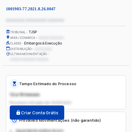
1001903-77.2021.8.26.0047
xxxxxxxx xxxxxxxxx xxxxxxx
TJSP
TRIBUNAL
xxxxxx xxxxxxxx
VARA / COMARCA
Embargos à Execução
CLASSE
xx/xx/xxxx
DISTRIBUIÇÃO
ÚLTIMA MOVIMENTAÇÃO
xxxxxx xxxxxxxx xxxxxxx
Tempo Estimado do Processo
12 a 18 meses
Processo iniciado em
15/03/2021
Criar Conta Grátis
Prováveis Movimentações (não garantido)
Aguardando análise do juiz
1.