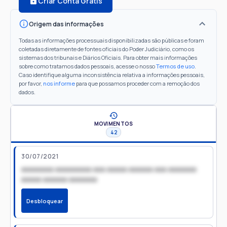
Criar Conta Grátis
Origem das informações
Todas as informações processuais disponibilizadas são públicas e foram
coletadas diretamente de fontes oficiais do Poder Judiciário, como os
sistemas dos tribunais e Diários Oficiais. Para obter mais informações
sobre como tratamos dados pessoais, acesse o nosso
Termos de uso
.
Caso identifique alguma inconsistência relativa a informações pessoais,
por favor,
nos informe
para que possamos proceder com a remoção dos
dados.
MOVIMENTOS
42
30/07/2021
xxxxxxxx xxxxxxxxx xxx xxxxx xxxxxx xxx xxxxxxx
xxxxx xxxxxx xxxxxxx
Desbloquear