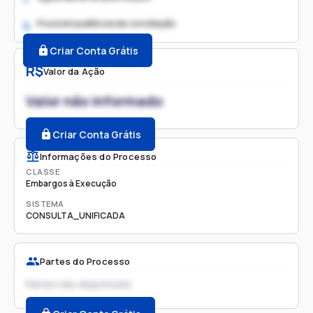
Possível audiência de conciliação
2.
Criar Conta Grátis
R$
Valor da Ação
Valor não informado
Criar Conta Grátis
Informações do Processo
CLASSE
Embargos à Execução
SISTEMA
CONSULTA_UNIFICADA
Partes do Processo
Partes não disponíveis