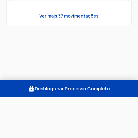
Ver mais
37
movimentações
Desbloquear Processo Completo
Como Funciona
FAQ
Notícias
Termos
Privacidade