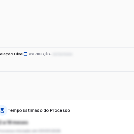
elação Cível
xx/xx/xxxx
DISTRIBUIÇÃO
Tempo Estimado do Processo
2 a 18 meses
rocesso iniciado em
03/03/2026