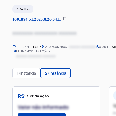
Voltar
1001894-51.2025.8.26.0411
xxxxxxxx xxxxxxxxx xxxxxxx
TJSP
xxxxxx xxxxxxxx
Ap
TRIBUNAL
VARA / COMARCA
CLASSE
ÚLTIMA MOVIMENTAÇÃO
xxxxxx xxxxxxxx xxxxxxx
1ª Instância
2ª Instância
R$
Valor da Ação
1
Valor não informado
P