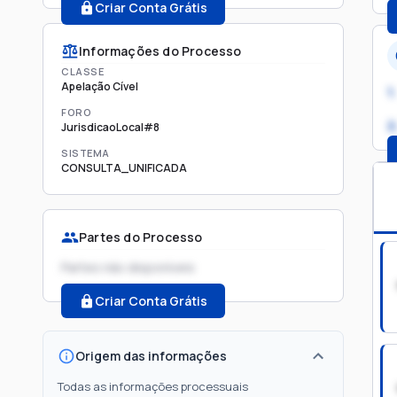
Criar Conta Grátis
Informações do Processo
CLASSE
Apelação Cível
1.
FORO
2
JurisdicaoLocal#8
SISTEMA
CONSULTA_UNIFICADA
Partes do Processo
Partes não disponíveis
Criar Conta Grátis
Origem das informações
Todas as informações processuais