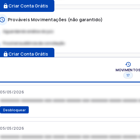
Criar Conta Grátis
Prováveis Movimentações (não garantido)
Aguardando análise do juiz
Possível audiência de conciliação
.
Criar Conta Grátis
MOVIMENTO
17
05/05/2026
xxxxxxxx xxxxxxxxx xxx xxxxx xxxxxx xxx xxxxxxx xxxxx xxxxxx 
Desbloquear
05/05/2026
xxxxxxxx xxxxxxxxx xxx xxxxx xxxxxx xxx xxxxxxx xxxxx xxxxxx 