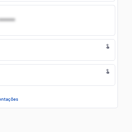
xxxxxxx
entações