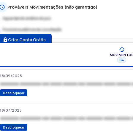
Prováveis Movimentações (não garantido)
Aguardando análise do juiz
Possível audiência de conciliação
.
Criar Conta Grátis
MOVIMENTO
154
18/09/2025
xxxxxxxx xxxxxxxxx xxx xxxxx xxxxxx xxx xxxxxxx xxxxx xxxxxx 
Desbloquear
18/07/2025
xxxxxxxx xxxxxxxxx xxx xxxxx xxxxxx xxx xxxxxxx xxxxx xxxxxx 
Desbloquear