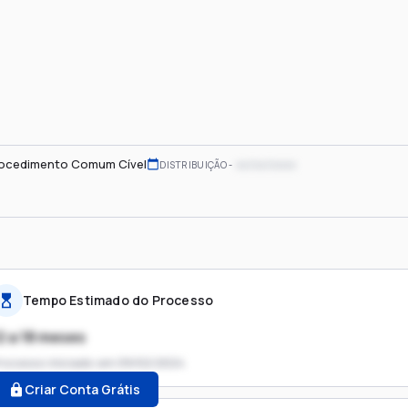
ocedimento Comum Cível
xx/xx/xxxx
DISTRIBUIÇÃO
Tempo Estimado do Processo
2 a 18 meses
rocesso iniciado em
09/02/2024
Criar Conta Grátis