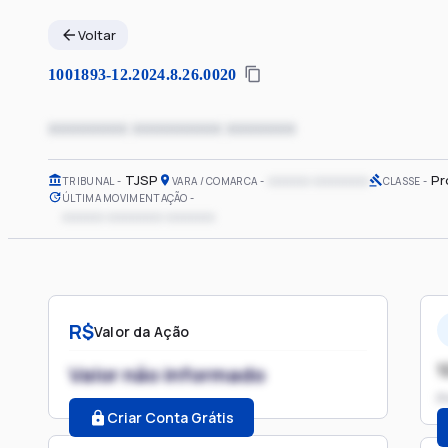
Voltar
1001893-12.2024.8.26.0020
xxxxxxxx xxxxxxxxx xxxxxxx
TJSP
xxxxxx xxxxxxxx
Pr
TRIBUNAL
VARA / COMARCA
CLASSE
ÚLTIMA MOVIMENTAÇÃO
xxxxxx xxxxxxxx xxxxxxx
R$
Valor da Ação
1
Valor não informado
P
Criar Conta Grátis