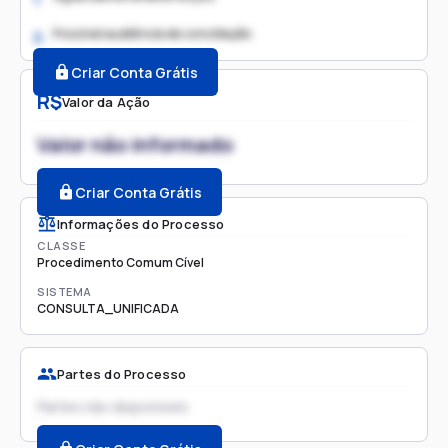
Possível audiência de conciliação
2.
Criar Conta Grátis
R$
Valor da Ação
Valor não informado
Criar Conta Grátis
Informações do Processo
CLASSE
Procedimento Comum Cível
SISTEMA
CONSULTA_UNIFICADA
Partes do Processo
Partes não disponíveis