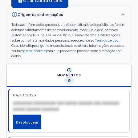
Criar Conta Grátis
Origem das informações
Todas as informações processuais disponibilizadas são públicas e foram
coletadas diretamente de fontes oficiais do Poder Judiciário, como os
sistemas dos tribunais e Diários Oficiais. Para obter mais informações
sobre como tratamos dados pessoais, acesse o nosso
Termos de uso
.
Caso identifique alguma inconsistência relativa a informações pessoais,
por favor,
nos informe
para que possamos proceder com a remoção dos
dados.
MOVIMENTOS
55
04/10/2023
xxxxxxxx xxxxxxxxx xxx xxxxx xxxxxx xxx xxxxxxx
xxxxx xxxxxx xxxxxxx
Desbloquear