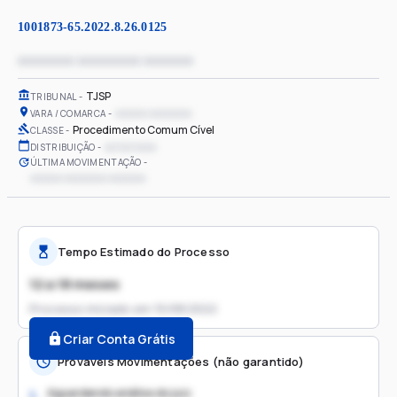
1001873-65.2022.8.26.0125
xxxxxxxx xxxxxxxxx xxxxxxx
TJSP
TRIBUNAL
xxxxxx xxxxxxxx
VARA / COMARCA
Procedimento Comum Cível
CLASSE
xx/xx/xxxx
DISTRIBUIÇÃO
ÚLTIMA MOVIMENTAÇÃO
xxxxxx xxxxxxxx xxxxxxx
Tempo Estimado do Processo
12 a 18 meses
Processo iniciado em
15/08/2022
Criar Conta Grátis
Prováveis Movimentações (não garantido)
Aguardando análise do juiz
1.