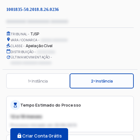
1001835-50.2018.8.26.0236
xxxxxxxx xxxxxxxxx xxxxxxx
TJSP
TRIBUNAL
xxxxxx xxxxxxxx
VARA / COMARCA
Apelação Cível
CLASSE
xx/xx/xxxx
DISTRIBUIÇÃO
ÚLTIMA MOVIMENTAÇÃO
xxxxxx xxxxxxxx xxxxxxx
1ª Instância
2ª Instância
Tempo Estimado do Processo
12 a 18 meses
Processo iniciado em
26/06/2019
Criar Conta Grátis