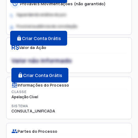
Prováveis Movimentações (não garantido)
Aguardando análise do juiz
1.
Possível audiência de conciliação
2.
Criar Conta Grátis
R$
Valor da Ação
Valor não informado
Criar Conta Grátis
Informações do Processo
CLASSE
Apelação Cível
SISTEMA
CONSULTA_UNIFICADA
Partes do Processo