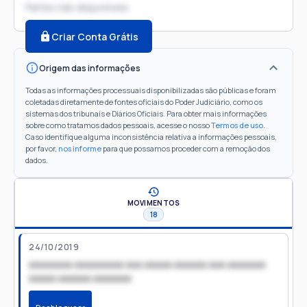
Partes não disponíveis
Criar Conta Grátis
Origem das informações
Todas as informações processuais disponibilizadas são públicas e foram
coletadas diretamente de fontes oficiais do Poder Judiciário, como os
sistemas dos tribunais e Diários Oficiais. Para obter mais informações
sobre como tratamos dados pessoais, acesse o nosso
Termos de uso
.
Caso identifique alguma inconsistência relativa a informações pessoais,
por favor,
nos informe
para que possamos proceder com a remoção dos
dados.
MOVIMENTOS
18
24/10/2019
xxxxxxxx xxxxxxxxx xxx xxxxx xxxxxx xxx xxxxxxx
xxxxx xxxxxx xxxxxxx