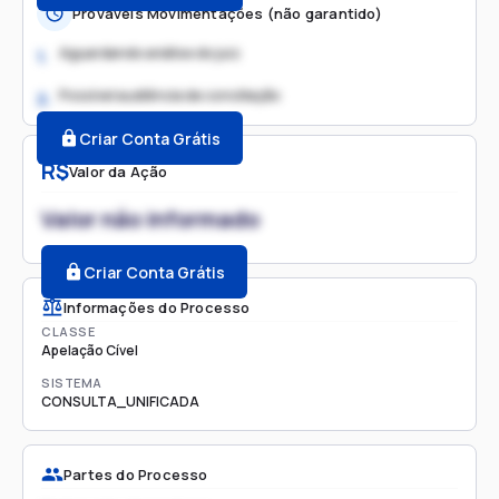
Prováveis Movimentações (não garantido)
Aguardando análise do juiz
1.
Possível audiência de conciliação
2.
Criar Conta Grátis
R$
Valor da Ação
Valor não informado
Criar Conta Grátis
Informações do Processo
CLASSE
Apelação Cível
SISTEMA
CONSULTA_UNIFICADA
Partes do Processo