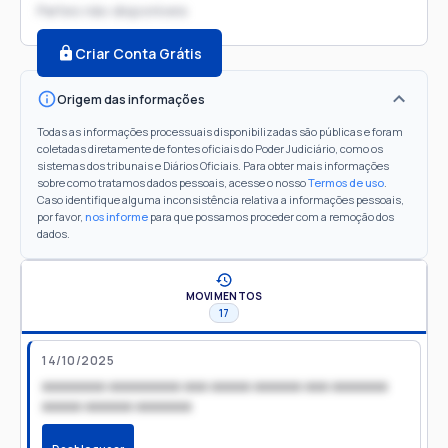
Partes não disponíveis
Criar Conta Grátis
Origem das informações
Todas as informações processuais disponibilizadas são públicas e foram
coletadas diretamente de fontes oficiais do Poder Judiciário, como os
sistemas dos tribunais e Diários Oficiais. Para obter mais informações
sobre como tratamos dados pessoais, acesse o nosso
Termos de uso
.
Caso identifique alguma inconsistência relativa a informações pessoais,
por favor,
nos informe
para que possamos proceder com a remoção dos
dados.
MOVIMENTOS
17
14/10/2025
xxxxxxxx xxxxxxxxx xxx xxxxx xxxxxx xxx xxxxxxx
xxxxx xxxxxx xxxxxxx