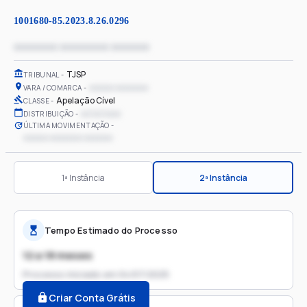
1001680-85.2023.8.26.0296
xxxxxxxx xxxxxxxxx xxxxxxx
TJSP
TRIBUNAL
xxxxxx xxxxxxxx
VARA / COMARCA
Apelação Cível
CLASSE
xx/xx/xxxx
DISTRIBUIÇÃO
ÚLTIMA MOVIMENTAÇÃO
xxxxxx xxxxxxxx xxxxxxx
1ª Instância
2ª Instância
Tempo Estimado do Processo
12 a 18 meses
Processo iniciado em
04/07/2025
Criar Conta Grátis