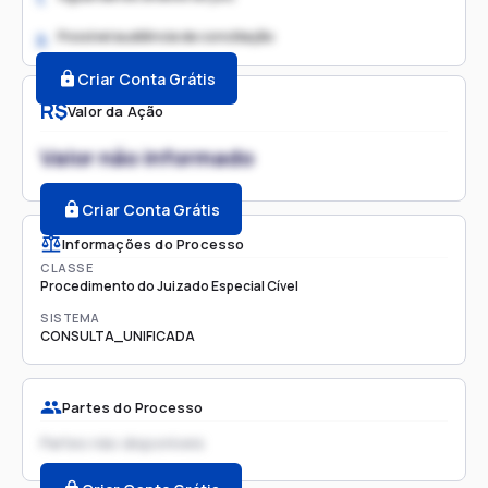
Possível audiência de conciliação
2.
Criar Conta Grátis
R$
Valor da Ação
Valor não informado
Criar Conta Grátis
Informações do Processo
CLASSE
Procedimento do Juizado Especial Cível
SISTEMA
CONSULTA_UNIFICADA
Partes do Processo
Partes não disponíveis