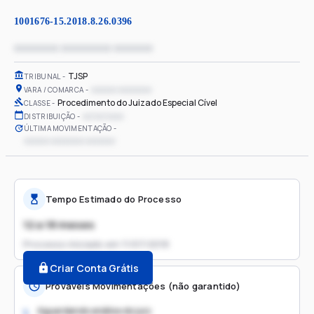
1001676-15.2018.8.26.0396
xxxxxxxx xxxxxxxxx xxxxxxx
TJSP
TRIBUNAL
xxxxxx xxxxxxxx
VARA / COMARCA
Procedimento do Juizado Especial Cível
CLASSE
xx/xx/xxxx
DISTRIBUIÇÃO
ÚLTIMA MOVIMENTAÇÃO
xxxxxx xxxxxxxx xxxxxxx
Tempo Estimado do Processo
12 a 18 meses
Processo iniciado em
11/07/2018
Criar Conta Grátis
Prováveis Movimentações (não garantido)
Aguardando análise do juiz
1.