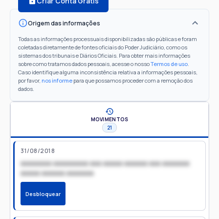
Criar Conta Grátis
Origem das informações
Todas as informações processuais disponibilizadas são públicas e foram
coletadas diretamente de fontes oficiais do Poder Judiciário, como os
sistemas dos tribunais e Diários Oficiais. Para obter mais informações
sobre como tratamos dados pessoais, acesse o nosso
Termos de uso
.
Caso identifique alguma inconsistência relativa a informações pessoais,
por favor,
nos informe
para que possamos proceder com a remoção dos
dados.
MOVIMENTOS
21
31/08/2018
xxxxxxxx xxxxxxxxx xxx xxxxx xxxxxx xxx xxxxxxx
xxxxx xxxxxx xxxxxxx
Desbloquear