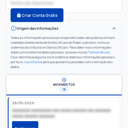
Partes não disponíveis
Criar Conta Grátis
Origem das informações
Todas as informações processuais disponibilizadas são públicas e foram
coletadas diretamente de fontes oficiais do Poder Judiciário, como os
sistemas dos tribunais e Diários Oficiais. Para obter mais informações
sobre como tratamos dados pessoais, acesse o nosso
Termos de uso
.
Caso identifique alguma inconsistência relativa a informações pessoais,
por favor,
nos informe
para que possamos proceder com a remoção dos
dados.
MOVIMENTOS
18
26/05/2020
xxxxxxxx xxxxxxxxx xxx xxxxx xxxxxx xxx xxxxxxx
xxxxx xxxxxx xxxxxxx