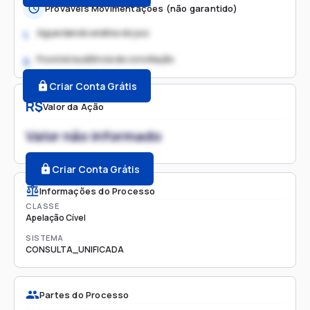
Prováveis Movimentações (não garantido)
Aguardando análise do juiz
1.
Possível audiência de conciliação
2.
Criar Conta Grátis
R$
Valor da Ação
Valor não informado
Criar Conta Grátis
Informações do Processo
CLASSE
Apelação Cível
SISTEMA
CONSULTA_UNIFICADA
Partes do Processo