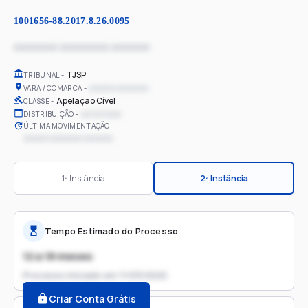
1001656-88.2017.8.26.0095
xxxxxxxx xxxxxxxxx xxxxxxx
TJSP
TRIBUNAL
xxxxxx xxxxxxxx
VARA / COMARCA
Apelação Cível
CLASSE
xx/xx/xxxx
DISTRIBUIÇÃO
ÚLTIMA MOVIMENTAÇÃO
xxxxxx xxxxxxxx xxxxxxx
1ª Instância
2ª Instância
Tempo Estimado do Processo
12 a 18 meses
Processo iniciado em
11/03/2020
Criar Conta Grátis