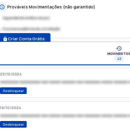
Prováveis Movimentações (não garantido)
Aguardando análise do juiz
Possível audiência de conciliação
.
Criar Conta Grátis
MOVIMENTO
42
25/10/2024
xxxxxxxx xxxxxxxxx xxx xxxxx xxxxxx xxx xxxxxxx xxxxx xxxxxx 
Desbloquear
16/10/2024
xxxxxxxx xxxxxxxxx xxx xxxxx xxxxxx xxx xxxxxxx xxxxx xxxxxx 
Desbloquear