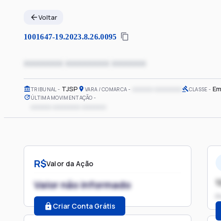
Voltar
1001647-19.2023.8.26.0095
xxxxxxxx xxxxxxxxx xxxxxxx
TJSP
xxxxxx xxxxxxxx
Em
TRIBUNAL
VARA / COMARCA
CLASSE
ÚLTIMA MOVIMENTAÇÃO
xxxxxx xxxxxxxx xxxxxxx
R$
Valor da Ação
1
Valor não informado
P
Criar Conta Grátis