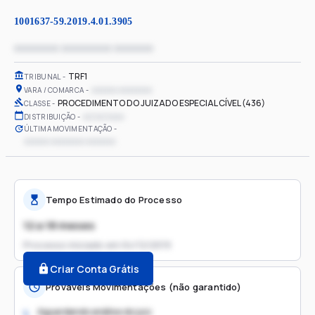
1001637-59.2019.4.01.3905
xxxxxxxx xxxxxxxxx xxxxxxx
TRF1
TRIBUNAL
xxxxxx xxxxxxxx
VARA / COMARCA
PROCEDIMENTO DO JUIZADO ESPECIAL CÍVEL (436)
CLASSE
xx/xx/xxxx
DISTRIBUIÇÃO
ÚLTIMA MOVIMENTAÇÃO
xxxxxx xxxxxxxx xxxxxxx
Tempo Estimado do Processo
12 a 18 meses
Processo iniciado em
04/12/2019
Criar Conta Grátis
Prováveis Movimentações (não garantido)
Aguardando análise do juiz
1.