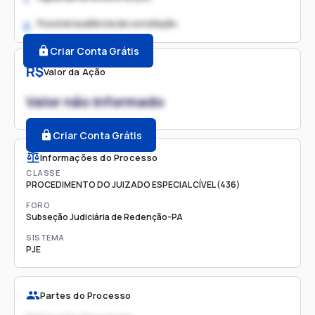
Possível audiência de conciliação
2.
Criar Conta Grátis
R$
Valor da Ação
Valor não informado
Criar Conta Grátis
Informações do Processo
CLASSE
PROCEDIMENTO DO JUIZADO ESPECIAL CÍVEL (436)
FORO
Subseção Judiciária de Redenção-PA
SISTEMA
PJE
Partes do Processo