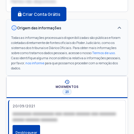
Partes não disponíveis
Criar Conta Grátis
Origem das informações
Todas as informações processuais disponibilizadas são públicas e foram
coletadas diretamente de fontes oficiais do Poder Judiciário, como os
sistemas dos tribunais e Diários Oficiais. Para obter mais informações
sobre como tratamos dados pessoais, acesse o nosso
Termos de uso
.
Caso identifique alguma inconsistência relativa a informações pessoais,
por favor,
nos informe
para que possamos proceder com a remoção dos
dados.
MOVIMENTOS
23
20/09/2021
xxxxxxxx xxxxxxxxx xxx xxxxx xxxxxx xxx xxxxxxx
xxxxx xxxxxx xxxxxxx
Desbloquear