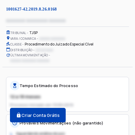
1001627-42.2019.8.26.0168
xxxxxxxx xxxxxxxxx xxxxxxx
TJSP
TRIBUNAL
xxxxxx xxxxxxxx
VARA / COMARCA
Procedimento do Juizado Especial Cível
CLASSE
xx/xx/xxxx
DISTRIBUIÇÃO
ÚLTIMA MOVIMENTAÇÃO
xxxxxx xxxxxxxx xxxxxxx
Tempo Estimado do Processo
12 a 18 meses
Processo iniciado em
13/05/2019
Criar Conta Grátis
Prováveis Movimentações (não garantido)
Aguardando análise do juiz
1.