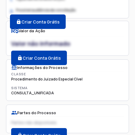
Possível audiência de conciliação
2.
Criar Conta Grátis
R$
Valor da Ação
Valor não informado
Criar Conta Grátis
Informações do Processo
CLASSE
Procedimento do Juizado Especial Cível
SISTEMA
CONSULTA_UNIFICADA
Partes do Processo
Partes não disponíveis