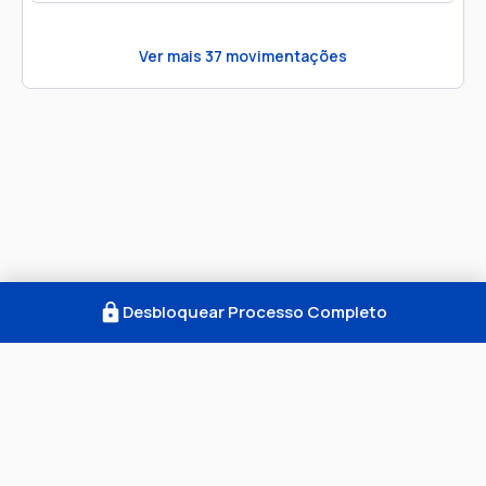
Ver mais
37
movimentações
Desbloquear Processo Completo
Como Funciona
FAQ
Notícias
Termos
Privacidade