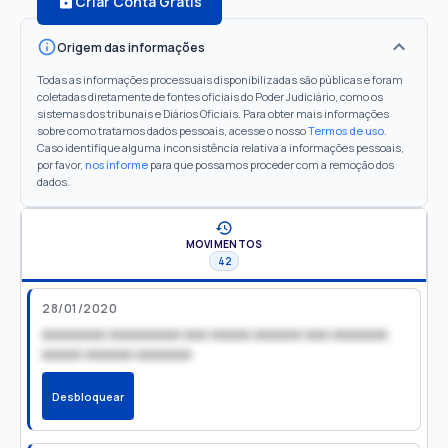
Criar Conta Grátis
Origem das informações
Todas as informações processuais disponibilizadas são públicas e foram
coletadas diretamente de fontes oficiais do Poder Judiciário, como os
sistemas dos tribunais e Diários Oficiais. Para obter mais informações
sobre como tratamos dados pessoais, acesse o nosso
Termos de uso
.
Caso identifique alguma inconsistência relativa a informações pessoais,
por favor,
nos informe
para que possamos proceder com a remoção dos
dados.
MOVIMENTOS
42
28/01/2020
xxxxxxxx xxxxxxxxx xxx xxxxx xxxxxx xxx xxxxxxx
xxxxx xxxxxx xxxxxxx
Desbloquear