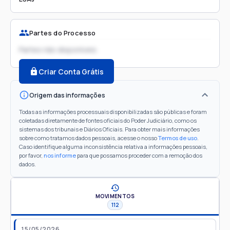
Partes do Processo
Partes não disponíveis
Criar Conta Grátis
Origem das informações
Todas as informações processuais disponibilizadas são públicas e foram
coletadas diretamente de fontes oficiais do Poder Judiciário, como os
sistemas dos tribunais e Diários Oficiais. Para obter mais informações
sobre como tratamos dados pessoais, acesse o nosso
Termos de uso
.
Caso identifique alguma inconsistência relativa a informações pessoais,
por favor,
nos informe
para que possamos proceder com a remoção dos
dados.
MOVIMENTOS
112
15/05/2026