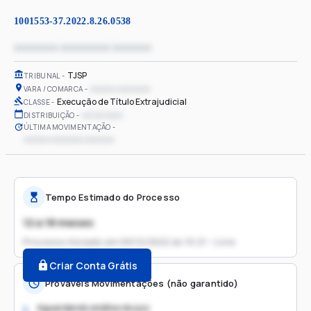
1001553-37.2022.8.26.0538
xxxxxxxx xxxxxxxxx xxxxxxx
TJSP
TRIBUNAL
xxxxxx xxxxxxxx
VARA / COMARCA
Execução de Título Extrajudicial
CLASSE
xx/xx/xxxx
DISTRIBUIÇÃO
ÚLTIMA MOVIMENTAÇÃO
xxxxxx xxxxxxxx xxxxxxx
Tempo Estimado do Processo
12 a 18 meses
Processo iniciado em
09/12/2022 às 10:21 - Livre
Criar Conta Grátis
Prováveis Movimentações (não garantido)
Aguardando análise do juiz
1.