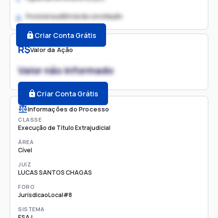
Possível audiência de conciliação
2.
Criar Conta Grátis
R$
Valor da Ação
Valor não informado
Criar Conta Grátis
Informações do Processo
CLASSE
Execução de Título Extrajudicial
ÁREA
Cível
JUIZ
LUCAS SANTOS CHAGAS
FORO
JurisdicaoLocal#8
SISTEMA
ESAJ