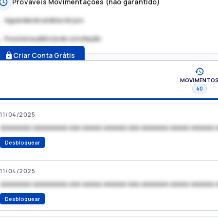
Prováveis Movimentações (não garantido)
Aguardando análise do juiz
Possível audiência de conciliação
.
Criar Conta Grátis
MOVIMENTO
40
11/04/2025
xxxxxxxx xxxxxxxxx xxx xxxxx xxxxxx xxx xxxxxxx xxxxx xxxxxx 
Desbloquear
11/04/2025
xxxxxxxx xxxxxxxxx xxx xxxxx xxxxxx xxx xxxxxxx xxxxx xxxxxx 
Desbloquear