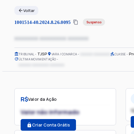
Voltar
1001514-40.2024.8.26.0095
Suspenso
xxxxxxxx xxxxxxxxx xxxxxxx
TJSP
xxxxxx xxxxxxxx
Pr
TRIBUNAL
VARA / COMARCA
CLASSE
ÚLTIMA MOVIMENTAÇÃO
xxxxxx xxxxxxxx xxxxxxx
R$
Valor da Ação
1
Valor não informado
Criar Conta Grátis