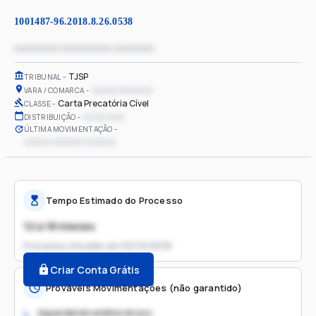
1001487-96.2018.8.26.0538
xxxxxxxx xxxxxxxxx xxxxxxx
TJSP
TRIBUNAL
xxxxxx xxxxxxxx
VARA / COMARCA
Carta Precatória Cível
CLASSE
xx/xx/xxxx
DISTRIBUIÇÃO
ÚLTIMA MOVIMENTAÇÃO
xxxxxx xxxxxxxx xxxxxxx
Tempo Estimado do Processo
12 a 18 meses
Processo iniciado em
02/10/2018
Criar Conta Grátis
Prováveis Movimentações (não garantido)
Aguardando análise do juiz
1.