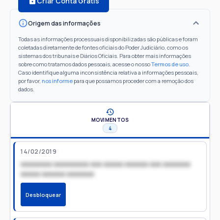
Criar Conta Grátis
Origem das informações
Todas as informações processuais disponibilizadas são públicas e foram
coletadas diretamente de fontes oficiais do Poder Judiciário, como os
sistemas dos tribunais e Diários Oficiais. Para obter mais informações
sobre como tratamos dados pessoais, acesse o nosso
Termos de uso
.
Caso identifique alguma inconsistência relativa a informações pessoais,
por favor,
nos informe
para que possamos proceder com a remoção dos
dados.
MOVIMENTOS
4
14/02/2019
xxxxxxxx xxxxxxxxx xxx xxxxx xxxxxx xxx xxxxxxx
xxxxx xxxxxx xxxxxxx
Desbloquear