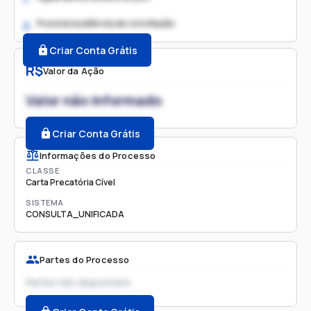
Possível audiência de conciliação
2.
Criar Conta Grátis
R$
Valor da Ação
Valor não informado
Criar Conta Grátis
Informações do Processo
CLASSE
Carta Precatória Cível
SISTEMA
CONSULTA_UNIFICADA
Partes do Processo
Partes não disponíveis