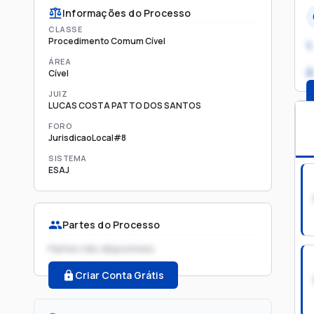
Informações do Processo
CLASSE
Procedimento Comum Cível
1.
ÁREA
2
Cível
JUIZ
LUCAS COSTA PATTO DOS SANTOS
FORO
JurisdicaoLocal#8
SISTEMA
ESAJ
Partes do Processo
Partes não disponíveis
Criar Conta Grátis