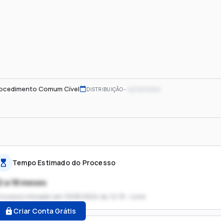
ocedimento Comum Cível
xx/xx/xxxx
DISTRIBUIÇÃO
Tempo Estimado do Processo
2 a 18 meses
rocesso iniciado em
13/05/2024 às 12:15 - Livre
Criar Conta Grátis