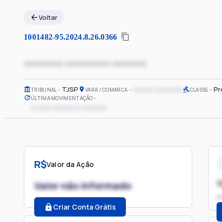
Voltar
1001482-95.2024.8.26.0366
xxxxxxxx xxxxxxxxx xxxxxxx
TJSP
xxxxxx xxxxxxxx
Pr
TRIBUNAL
VARA / COMARCA
CLASSE
ÚLTIMA MOVIMENTAÇÃO
xxxxxx xxxxxxxx xxxxxxx
R$
Valor da Ação
1
Valor não informado
P
Criar Conta Grátis