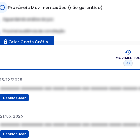
Prováveis Movimentações (não garantido)
Aguardando análise do juiz
Possível audiência de conciliação
.
Criar Conta Grátis
MOVIMENTO
67
15/12/2025
xxxxxxxx xxxxxxxxx xxx xxxxx xxxxxx xxx xxxxxxx xxxxx xxxxxx 
Desbloquear
21/03/2025
xxxxxxxx xxxxxxxxx xxx xxxxx xxxxxx xxx xxxxxxx xxxxx xxxxxx 
Desbloquear