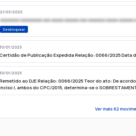
21/03/2025
xxxxxxxx xxxxxxxxx xxx xxxxx xxxxxx xxx xxxxxxx xxxxx xxxxxx 
Desbloquear
30/01/2025
Certidão de Publicação Expedida Relação: 0066/2025 Data d
30/01/2025
Remetido ao DJE Relação: 0066/2025 Teor do ato: De acordo co
inciso I, ambos do CPC/2015, determina-se o SOBRESTAMENTO
2026575-11.2023.8.26.0000 e do Recurso Especial Repetitivo
Otávio Noronha, em 20 de junho de 2024 (Tema n. 1.264 do S
sistêmica: Por ocasião da suspensão, é aplicável o código S
Ver mais
62
movime
suspensão, deverá ser inserido o códigoSAJ n. 14985 (1ª instân
Intimem-se. Advogados(s): Alessandro Zanete (OAB 195665/S