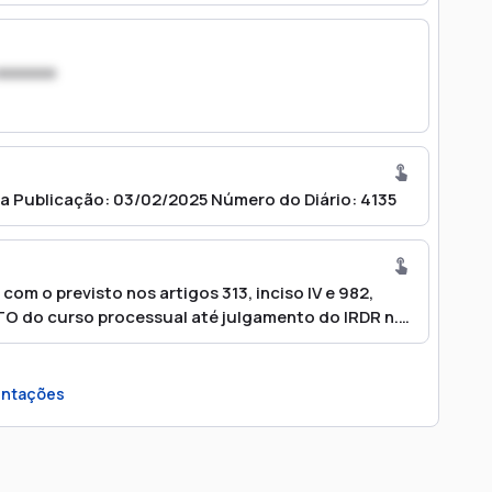
xxxxxxx
a Publicação: 03/02/2025 Número do Diário: 4135
m o previsto nos artigos 313, inciso IV e 982,
 do curso processual até julgamento do IRDR n.
 afetado por decisão monicrática do Ministro João
TJ). Providencie a serventia adequada anotação
AJn. 75051.Em caso de eventual levantamento da
ntações
cia) ou n. 55555 (2ª instância). Cumpra-se.
P), Lucas de Mello Ribeiro (OAB 205306/SP)