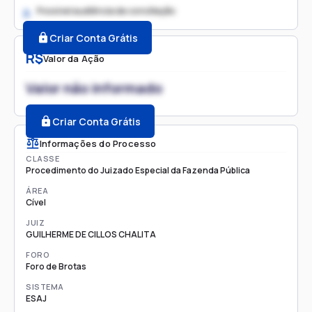
Possível audiência de conciliação
2.
Criar Conta Grátis
R$
Valor da Ação
Valor não informado
Criar Conta Grátis
Informações do Processo
CLASSE
Procedimento do Juizado Especial da Fazenda Pública
ÁREA
Cível
JUIZ
GUILHERME DE CILLOS CHALITA
FORO
Foro de Brotas
SISTEMA
ESAJ