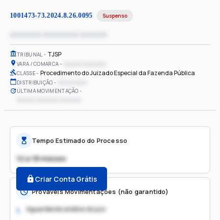
1001473-73.2024.8.26.0095
Suspenso
xxxxxxxx xxxxxxxxx xxxxxxx
TJSP
TRIBUNAL
xxxxxx xxxxxxxx
VARA / COMARCA
Procedimento do Juizado Especial da Fazenda Pública
CLASSE
xx/xx/xxxx
DISTRIBUIÇÃO
ÚLTIMA MOVIMENTAÇÃO
xxxxxx xxxxxxxx xxxxxxx
Tempo Estimado do Processo
12 a 18 meses
Criar Conta Grátis
Prováveis Movimentações (não garantido)
Aguardando análise do juiz
1.