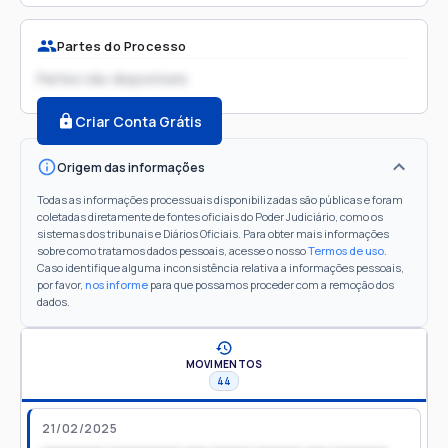
Partes do Processo
Partes não disponíveis
Criar Conta Grátis
Origem das informações
Todas as informações processuais disponibilizadas são públicas e foram
coletadas diretamente de fontes oficiais do Poder Judiciário, como os
sistemas dos tribunais e Diários Oficiais. Para obter mais informações
sobre como tratamos dados pessoais, acesse o nosso
Termos de uso
.
Caso identifique alguma inconsistência relativa a informações pessoais,
por favor,
nos informe
para que possamos proceder com a remoção dos
dados.
MOVIMENTOS
44
21/02/2025