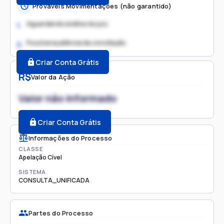
Prováveis Movimentações (não garantido)
Aguardando análise do juiz
1.
Possível audiência de conciliação
2.
Criar Conta Grátis
R$
Valor da Ação
Valor não informado
Criar Conta Grátis
Informações do Processo
CLASSE
Apelação Cível
SISTEMA
CONSULTA_UNIFICADA
Partes do Processo