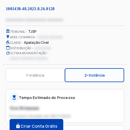
1001438-48.2023.8.26.0128
xxxxxxxx xxxxxxxxx xxxxxxx
TJSP
TRIBUNAL
xxxxxx xxxxxxxx
VARA / COMARCA
Apelação Cível
CLASSE
xx/xx/xxxx
DISTRIBUIÇÃO
ÚLTIMA MOVIMENTAÇÃO
xxxxxx xxxxxxxx xxxxxxx
1ª Instância
2ª Instância
Tempo Estimado do Processo
12 a 18 meses
Processo iniciado em
28/11/2023
Criar Conta Grátis