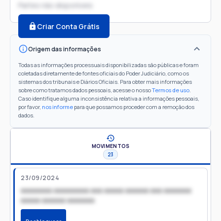
Partes não disponíveis
Criar Conta Grátis
Origem das informações
Todas as informações processuais disponibilizadas são públicas e foram
coletadas diretamente de fontes oficiais do Poder Judiciário, como os
sistemas dos tribunais e Diários Oficiais. Para obter mais informações
sobre como tratamos dados pessoais, acesse o nosso
Termos de uso
.
Caso identifique alguma inconsistência relativa a informações pessoais,
por favor,
nos informe
para que possamos proceder com a remoção dos
dados.
MOVIMENTOS
23
23/09/2024
xxxxxxxx xxxxxxxxx xxx xxxxx xxxxxx xxx xxxxxxx
xxxxx xxxxxx xxxxxxx