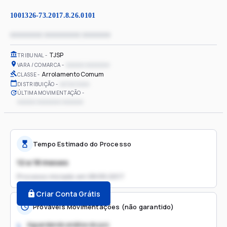
1001326-73.2017.8.26.0101
xxxxxxxx xxxxxxxxx xxxxxxx
TJSP
TRIBUNAL
xxxxxx xxxxxxxx
VARA / COMARCA
Arrolamento Comum
CLASSE
xx/xx/xxxx
DISTRIBUIÇÃO
ÚLTIMA MOVIMENTAÇÃO
xxxxxx xxxxxxxx xxxxxxx
Tempo Estimado do Processo
12 a 18 meses
Processo iniciado em
08/05/2017
Criar Conta Grátis
Prováveis Movimentações (não garantido)
Aguardando análise do juiz
1.