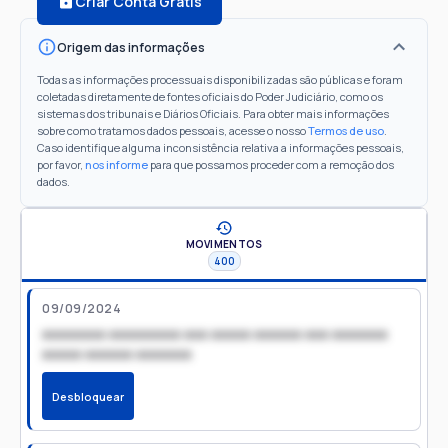
Criar Conta Grátis
Origem das informações
Todas as informações processuais disponibilizadas são públicas e foram
coletadas diretamente de fontes oficiais do Poder Judiciário, como os
sistemas dos tribunais e Diários Oficiais. Para obter mais informações
sobre como tratamos dados pessoais, acesse o nosso
Termos de uso
.
Caso identifique alguma inconsistência relativa a informações pessoais,
por favor,
nos informe
para que possamos proceder com a remoção dos
dados.
MOVIMENTOS
400
09/09/2024
xxxxxxxx xxxxxxxxx xxx xxxxx xxxxxx xxx xxxxxxx
xxxxx xxxxxx xxxxxxx
Desbloquear