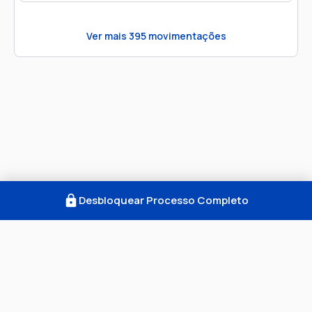
Ver mais
395
movimentações
Desbloquear Processo Completo
Como Funciona
FAQ
Notícias
Termos
Privacidade