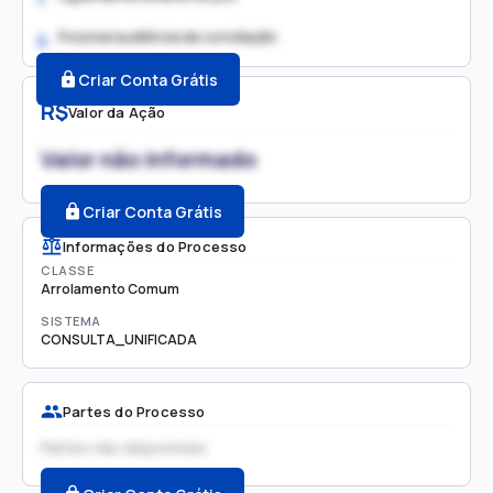
Possível audiência de conciliação
2.
Criar Conta Grátis
R$
Valor da Ação
Valor não informado
Criar Conta Grátis
Informações do Processo
CLASSE
Arrolamento Comum
SISTEMA
CONSULTA_UNIFICADA
Partes do Processo
Partes não disponíveis