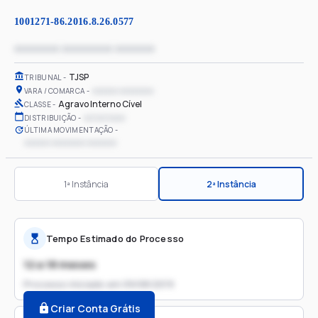
1001271-86.2016.8.26.0577
xxxxxxxx xxxxxxxxx xxxxxxx
TJSP
TRIBUNAL
xxxxxx xxxxxxxx
VARA / COMARCA
Agravo Interno Cível
CLASSE
xx/xx/xxxx
DISTRIBUIÇÃO
ÚLTIMA MOVIMENTAÇÃO
xxxxxx xxxxxxxx xxxxxxx
1ª Instância
2ª Instância
Tempo Estimado do Processo
12 a 18 meses
Processo iniciado em
09/08/2019
Criar Conta Grátis