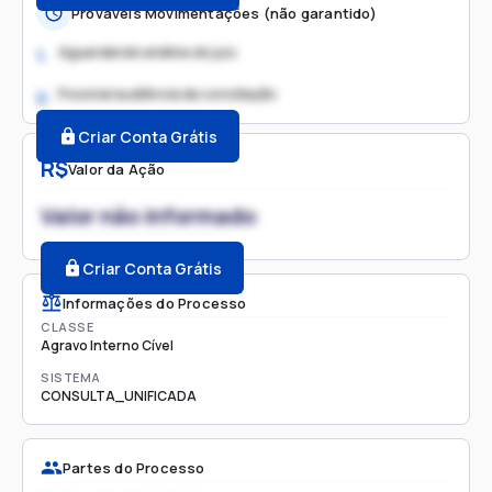
Prováveis Movimentações (não garantido)
Aguardando análise do juiz
1.
Possível audiência de conciliação
2.
Criar Conta Grátis
R$
Valor da Ação
Valor não informado
Criar Conta Grátis
Informações do Processo
CLASSE
Agravo Interno Cível
SISTEMA
CONSULTA_UNIFICADA
Partes do Processo