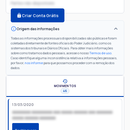
Partes não disponíveis
Criar Conta Grátis
Origem das informações
Todas as informações processuais disponibilizadas são públicas e foram
coletadas diretamente de fontes oficiais do Poder Judiciário, como os
sistemas dos tribunais e Diários Oficiais. Para obter mais informações
sobre como tratamos dados pessoais, acesse o nosso
Termos de uso
.
Caso identifique alguma inconsistência relativa a informações pessoais,
por favor,
nos informe
para que possamos proceder com a remoção dos
dados.
MOVIMENTOS
46
13/03/2020
xxxxxxxx xxxxxxxxx xxx xxxxx xxxxxx xxx xxxxxxx
xxxxx xxxxxx xxxxxxx