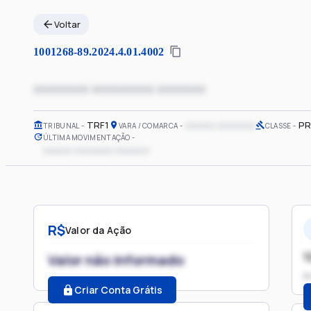
Voltar
1001268-89.2024.4.01.4002
xxxxxxxx xxxxxxxxx xxxxxxx
TRF1
xxxxxx xxxxxxxx
PR
TRIBUNAL
VARA / COMARCA
CLASSE
ÚLTIMA MOVIMENTAÇÃO
xxxxxx xxxxxxxx xxxxxxx
R$
Valor da Ação
1
Valor não informado
P
Criar Conta Grátis