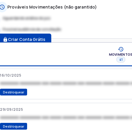
Prováveis Movimentações (não garantido)
Aguardando análise do juiz
Possível audiência de conciliação
.
Criar Conta Grátis
MOVIMENTO
41
16/10/2025
xxxxxxxx xxxxxxxxx xxx xxxxx xxxxxx xxx xxxxxxx xxxxx xxxxxx 
Desbloquear
29/09/2025
xxxxxxxx xxxxxxxxx xxx xxxxx xxxxxx xxx xxxxxxx xxxxx xxxxxx 
Desbloquear