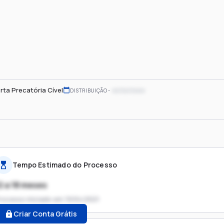
rta Precatória Cível
xx/xx/xxxx
DISTRIBUIÇÃO
Tempo Estimado do Processo
2 a 18 meses
rocesso iniciado em
19/04/2021
Criar Conta Grátis