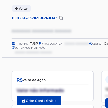
Voltar
1001261-77.2021.8.26.0347
xxxxxxxx xxxxxxxxx xxxxxxx
TJSP
xxxxxx xxxxxxxx
Ca
TRIBUNAL
VARA / COMARCA
CLASSE
ÚLTIMA MOVIMENTAÇÃO
xxxxxx xxxxxxxx xxxxxxx
R$
Valor da Ação
1
Valor não informado
P
Criar Conta Grátis