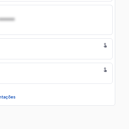
xxxxxxx
ntações