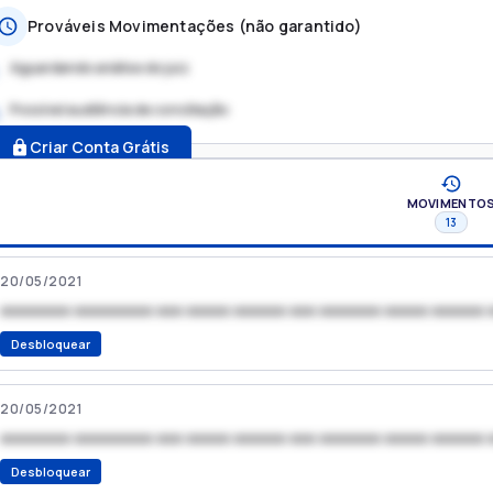
Prováveis Movimentações (não garantido)
Aguardando análise do juiz
Possível audiência de conciliação
.
Criar Conta Grátis
MOVIMENTO
13
20/05/2021
xxxxxxxx xxxxxxxxx xxx xxxxx xxxxxx xxx xxxxxxx xxxxx xxxxxx 
Desbloquear
20/05/2021
xxxxxxxx xxxxxxxxx xxx xxxxx xxxxxx xxx xxxxxxx xxxxx xxxxxx 
Desbloquear