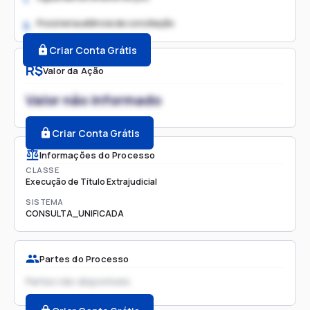
Possível audiência de conciliação
2.
Criar Conta Grátis
R$
Valor da Ação
Valor não informado
Criar Conta Grátis
Informações do Processo
CLASSE
Execução de Título Extrajudicial
SISTEMA
CONSULTA_UNIFICADA
Partes do Processo
Partes não disponíveis