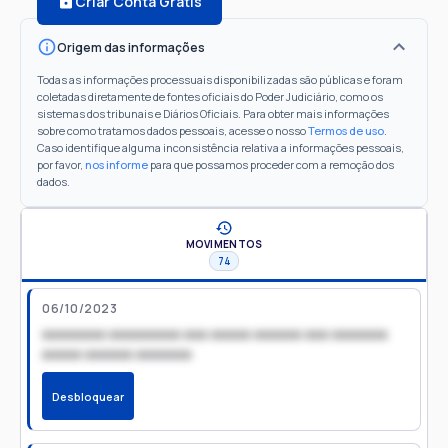
Criar Conta Grátis
Origem das informações
Todas as informações processuais disponibilizadas são públicas e foram
coletadas diretamente de fontes oficiais do Poder Judiciário, como os
sistemas dos tribunais e Diários Oficiais. Para obter mais informações
sobre como tratamos dados pessoais, acesse o nosso
Termos de uso
.
Caso identifique alguma inconsistência relativa a informações pessoais,
por favor,
nos informe
para que possamos proceder com a remoção dos
dados.
MOVIMENTOS
74
06/10/2023
xxxxxxxx xxxxxxxxx xxx xxxxx xxxxxx xxx xxxxxxx
xxxxx xxxxxx xxxxxxx
Desbloquear