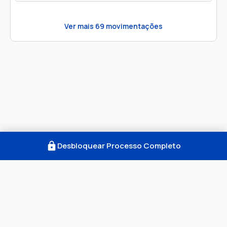
Ver mais
69
movimentações
Desbloquear Processo Completo
Como Funciona
FAQ
Notícias
Termos
Privacidade