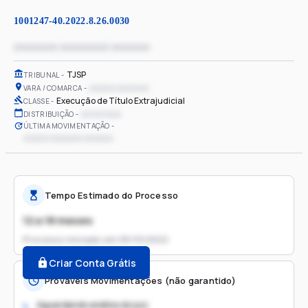
1001247-40.2022.8.26.0030
xxxxxxxx xxxxxxxxx xxxxxxx
TJSP
TRIBUNAL
xxxxxx xxxxxxxx
VARA / COMARCA
Execução de Título Extrajudicial
CLASSE
xx/xx/xxxx
DISTRIBUIÇÃO
ÚLTIMA MOVIMENTAÇÃO
xxxxxx xxxxxxxx xxxxxxx
Tempo Estimado do Processo
12 a 18 meses
Processo iniciado em
05/10/2022
Criar Conta Grátis
Prováveis Movimentações (não garantido)
Aguardando análise do juiz
1.